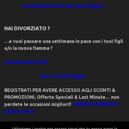
Se ami davvero il tuo cane: leggi:…
HAI DIVORZIATO ?
…e vuoi passare una settimana in pace con i tuoi figli
e/o la nuova fiamma ?
Con noi puoi farlo!
non ci credi? leggi:…
REGISTRATI PER AVERE ACCESSO AGLI SCONTI &
PROMOZIONI
,
Offerte Speciali & Last Minute… non
ISCRIVITI SUBITO!
perdete le occasioni migliori!!
basta un clic
Utilizziamo i cookie per essere sicuri che tu possa avere la