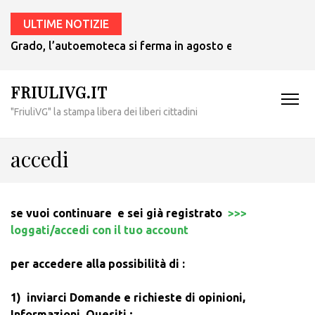
ULTIME NOTIZIE
Grado, l’autoemoteca si ferma in agosto e ritornerà in set
FRIULIVG.IT
"FriuliVG" la stampa libera dei liberi cittadini
accedi
se vuoi continuare e sei già registrato
>>>
loggati/accedi con il tuo account
per accedere alla possibilità di :
1) inviarci Domande e richieste di opinioni,
Informazioni, Quesiti ;