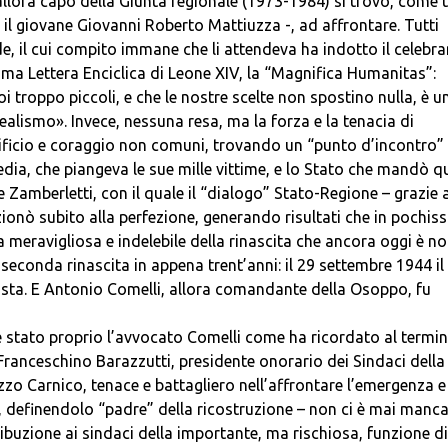
lora capo della Giunta regionale (1973-1984) si trovò, come tu
a il giovane Giovanni Roberto Mattiuzza -, ad affrontare. Tutti
e, il cui compito immane che li attendeva ha indotto il celebra
ima Lettera Enciclica di Leone XIV, la “Magnifica Humanitas”:
i troppo piccoli, e che le nostre scelte non spostino nulla, è u
alismo». Invece, nessuna resa, ma la forza e la tenacia di
rificio e coraggio non comuni, trovando un “punto d’incontro” 
edia, che piangeva le sue mille vittime, e lo Stato che mandò q
Zamberletti, con il quale il “dialogo” Stato-Regione – grazie
nzionò subito alla perfezione, generando risultati che in pochis
meravigliosa e indelebile della rinascita che ancora oggi è no
 seconda rinascita in appena trent’anni: il 29 settembre 1944 il
azista. E Antonio Comelli, allora comandante della Osoppo, fu
è stato proprio l’avvocato Comelli come ha ricordato al termi
Franceschino Barazzutti, presidente onorario dei Sindaci della
zo Carnico, tenace e battagliero nell’affrontare l’emergenza e
o, definendolo “padre” della ricostruzione – non ci è mai manc
ribuzione ai sindaci della importante, ma rischiosa, funzione di