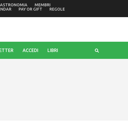
ASTRONOMIA
MEMBRI
posta prima di Ferragosto
ENDAR
PAY OR GIFT
REGOLE
ETTER
ACCEDI
LIBRI