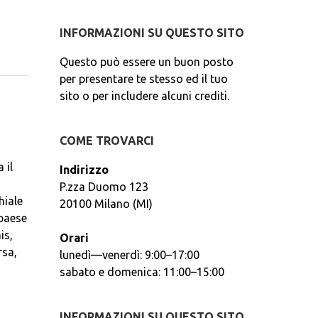
INFORMAZIONI SU QUESTO SITO
Questo può essere un buon posto
per presentare te stesso ed il tuo
sito o per includere alcuni crediti.
COME TROVARCI
 il
Indirizzo
P.zza Duomo 123
hiale
20100 Milano (MI)
 paese
is,
Orari
rsa,
lunedì—venerdì: 9:00–17:00
sabato e domenica: 11:00–15:00
INFORMAZIONI SU QUESTO SITO