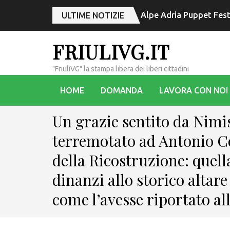
Le (Serre, quando fram
ULTIME NOTIZIE
FRIULIVG.IT
"FriuliVG" la stampa libera dei liberi cittadini
HOME
DOMANDA
LAVORA CON NOI
Un grazie sentito da Nimis
terremotato ad Antonio C
della Ricostruzione: quell
dinanzi allo storico altare
come l’avesse riportato all