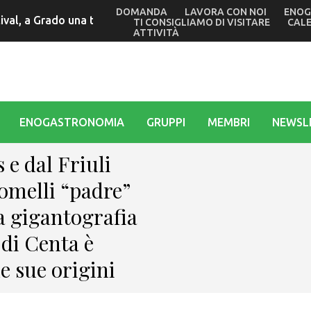
DOMANDA
LAVORA CON NOI
ENOG
menti di vita diventano spettacolo: a Basaldella ultima pro
TI CONSIGLIAMO DI VISITARE
CAL
ATTIVITÀ
ENOGASTRONOMIA
GRUPPI
MEMBRI
NEWSL
 e dal Friuli
omelli “padre”
a gigantografia
 di Centa è
e sue origini