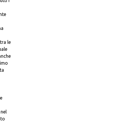
tti i
nte
na
tra le
uale
 anche
simo
ta
ne
 nel
ato