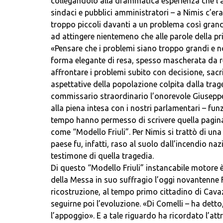
collegandolo alla drammatica esperienza che l’al
sindaci e pubblici amministratori – a Nimis c’er
troppo piccoli davanti a un problema così grand
ad attingere nientemeno che alle parole della pr
«Pensare che i problemi siano troppo grandi e no
forma elegante di resa, spesso mascherata da re
affrontare i problemi subito con decisione, sac
aspettative della popolazione colpita dalla trag
commissario straordinario l’onorevole Giuseppe 
alla piena intesa con i nostri parlamentari – fu
tempo hanno permesso di scrivere quella pagina 
come “Modello Friuli”. Per Nimis si trattò di una
paese fu, infatti, raso al suolo dall’incendio n
testimone di quella tragedia.
Di questo “Modello Friuli” instancabile motore 
della Messa in suo suffragio l’oggi novantenne 
ricostruzione, al tempo primo cittadino di Cavaz
seguirne poi l’evoluzione. «Di Comelli – ha dett
l’appoggio». E a tale riguardo ha ricordato l’att