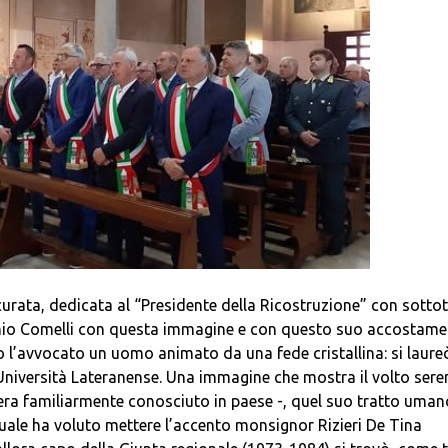
urata, dedicata al “Presidente della Ricostruzione” con sottot
Antonio Comelli con questa immagine e con questo suo accostam
o l’avvocato un uomo animato da una fede cristallina: si laure
ia Università Lateranense. Una immagine che mostra il volto sere
 era familiarmente conosciuto in paese -, quel suo tratto uman
uale ha voluto mettere l’accento monsignor Rizieri De Tina