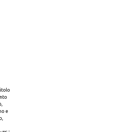
itolo
ento
ò,
no e
o,