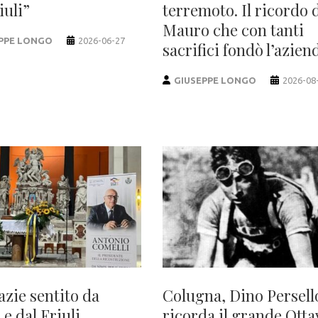
iuli”
terremoto. Il ricordo 
Mauro che con tanti
PPE LONGO
2026-06-27
sacrifici fondò l’azien
GIUSEPPE LONGO
2026-08
azie sentito da
Colugna, Dino Persell
e dal Friuli
ricorda il grande Otta