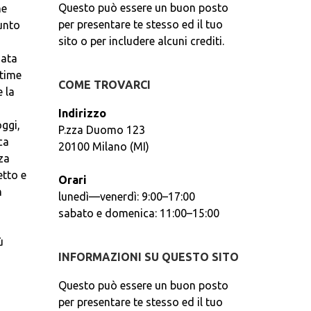
Questo può essere un buon posto
ne
per presentare te stesso ed il tuo
unto
sito o per includere alcuni crediti.
iata
ttime
COME TROVARCI
 la
Indirizzo
oggi,
P.zza Duomo 123
ca
20100 Milano (MI)
za
etto e
Orari
n
lunedì—venerdì: 9:00–17:00
sabato e domenica: 11:00–15:00
ù
INFORMAZIONI SU QUESTO SITO
Questo può essere un buon posto
per presentare te stesso ed il tuo