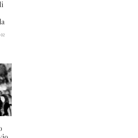
di
da
-02
o
vio