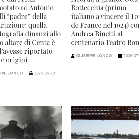
motato ad Antonio
Bottecchia (primo
li “padre” della
italiano a vincere il T
truzione: quella
de France nel 1924) co
tografia dinanzi allo
Andrea Binetti al
o altare di Centa è
centenario Teatro Bo
l’avesse riportato
GIUSEPPE LONGO
2026-07
ue origini
PPE LONGO
2026-06-28