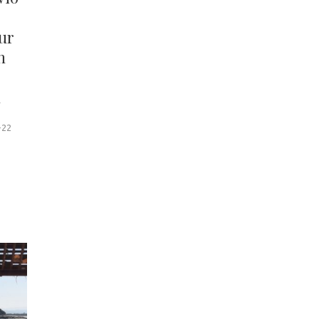
our
n
n
-22