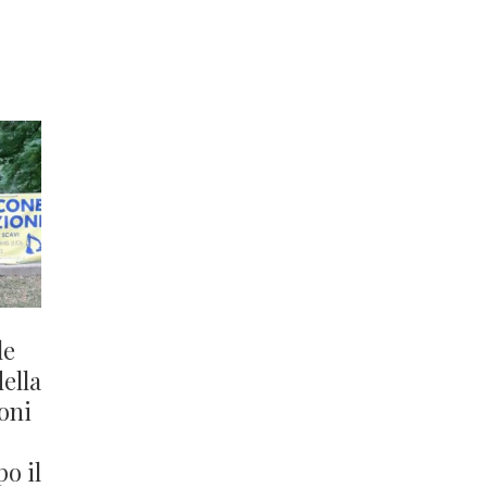
le
della
oni
po il