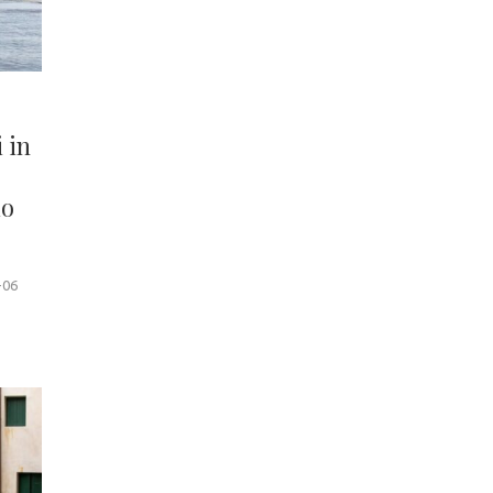
 in
io
-06