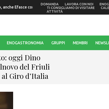
DOMANDA
LAVORA CON NOI
ENOG
 anche Efasce con il presidente Tubaro alle commemorazioni 
TI CONSIGLIAMO DI VISITARE
CAL
ATTIVITÀ
ENOGASTRONOMIA
GRUPPI
MEMBRI
NEWSL
o: oggi Dino
lnovo del Friuli
al Giro d’Italia