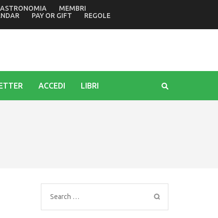
ASTRONOMIA
MEMBRI
della tragedia di Marcinelle in Belgio di 70 anni fa
ENDAR
PAY OR GIFT
REGOLE
ETTER
ACCEDI
LIBRI
Search
for: