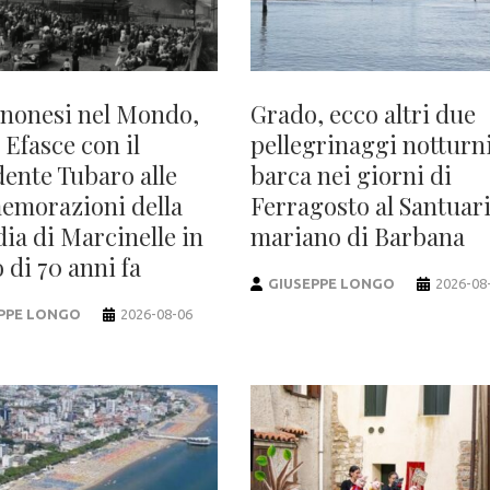
nonesi nel Mondo,
Grado, ecco altri due
 Efasce con il
pellegrinaggi notturni
dente Tubaro alle
barca nei giorni di
morazioni della
Ferragosto al Santuar
dia di Marcinelle in
mariano di Barbana
 di 70 anni fa
GIUSEPPE LONGO
2026-08
PPE LONGO
2026-08-06