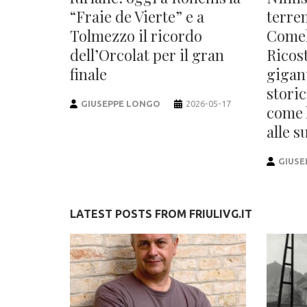
“Fraie de Vierte” e a
terre
Tolmezzo il ricordo
Comel
dell’Orcolat per il gran
Ricos
finale
gigan
storic
GIUSEPPE LONGO
2026-05-17
come 
alle s
GIUSE
LATEST POSTS FROM FRIULIVG.IT