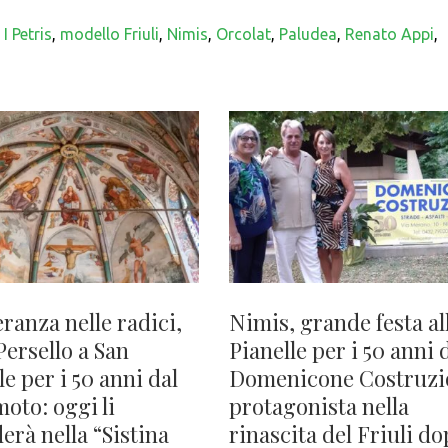
,
I Petris
,
modello Friuli
,
Nimis
,
Orcolat
,
Paludea
,
Renato Appi
,
ranza nelle radici,
Nimis, grande festa al
Persello a San
Pianelle per i 50 anni 
e per i 50 anni dal
Domenicone Costruzi
oto: oggi li
protagonista nella
erà nella “Sistina
rinascita del Friuli do