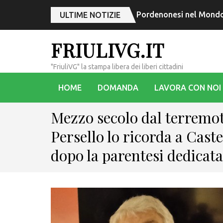
Pordenonesi nel Mondo,
ULTIME NOTIZIE
FRIULIVG.IT
"FriuliVG" la stampa libera dei liberi cittadini
HOME
DOMANDA
LAVORA CON NOI
Mezzo secolo dal terremot
Persello lo ricorda a Caste
dopo la parentesi dedicata 