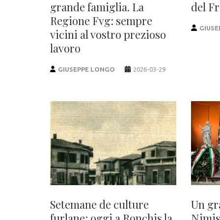
grande famiglia. La
del Fr
Regione Fvg: sempre
GIUSE
vicini al vostro prezioso
lavoro
GIUSEPPE LONGO
2026-03-29
Setemane de culture
Un gr
furlane: oggi a Ronchis la
Nimis 