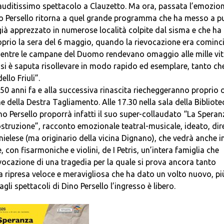
lauditissimo spettacolo a Clauzetto. Ma ora, passata l’emozio
Dino Persello ritorna a quel grande programma che ha messo a p
 già apprezzato in numerose località colpite dal sisma e che ha
oprio la sera del 6 maggio, quando la rievocazione era cominc
e mentre le campane del Duomo rendevano omaggio alle mille vi
e si è saputa risollevare in modo rapido ed esemplare, tanto che
llo Friuli”.
 50 anni fa e alla successiva rinascita riecheggeranno proprio 
e della Destra Tagliamento. Alle 17.30 nella sala della Bibliote
no Persello proporrà infatti il suo super-collaudato “La Speran
costruzione”, racconto emozionale teatral-musicale, ideato, dir
nielese (ma originario della vicina Dignano), che vedrà anche i
n fisarmoniche e violini, de I Petris, un’intera famiglia che
vocazione di una tragedia per la quale si prova ancora tanto
a ripresa veloce e meravigliosa che ha dato un volto nuovo, pi
li spettacoli di Dino Persello l’ingresso è libero.