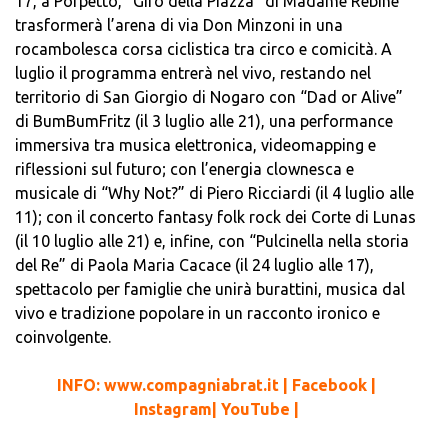
17, a Porpetto, “Giro della Piazza” di Madame Rebiné
trasformerà l’arena di via Don Minzoni in una
rocambolesca corsa ciclistica tra circo e comicità. A
luglio il programma entrerà nel vivo, restando nel
territorio di San Giorgio di Nogaro con “Dad or Alive”
di BumBumFritz (il 3 luglio alle 21), una performance
immersiva tra musica elettronica, videomapping e
riflessioni sul futuro; con l’energia clownesca e
musicale di “Why Not?” di Piero Ricciardi (il 4 luglio alle
11); con il concerto fantasy folk rock dei Corte di Lunas
(il 10 luglio alle 21) e, infine, con “Pulcinella nella storia
del Re” di Paola Maria Cacace (il 24 luglio alle 17),
spettacolo per famiglie che unirà burattini, musica dal
vivo e tradizione popolare in un racconto ironico e
coinvolgente.
INFO: www.compagniabrat.it | Facebook |
Instagram| YouTube |