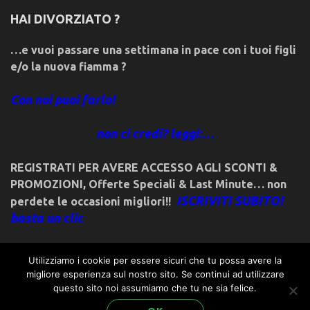
HAI DIVORZIATO ?
…e vuoi passare una settimana in pace con i tuoi figli
e/o la nuova fiamma ?
Con noi puoi farlo!
non ci credi? leggi:…
REGISTRATI PER AVERE ACCESSO AGLI SCONTI &
PROMOZIONI
,
Offerte Speciali & Last Minute… non
ISCRIVITI SUBITO!
perdete le occasioni migliori!!
basta un clic
Utilizziamo i cookie per essere sicuri che tu possa avere la
migliore esperienza sul nostro sito. Se continui ad utilizzare
questo sito noi assumiamo che tu ne sia felice.
© 2018friulivg.it. -*- By ST.GEORGE.DRAGONSLAYER LLC -*-
admin@st-george-dragonslayer.com