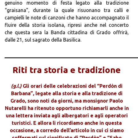
genuino momento di festa legato alla tradizione
“graisana”, durante la quale risuonano tra calli e
campielli le note di canzoni che hanno accompagnato il
fluire della storia isolana, ripresi anche nel concerto
che questa sera la Banda cittadina di Grado offrirà,
dalle 21, sul sagrato della Basilica.
_______________________________________
Riti tra storia e tradizione
(g.l.)
Gli orari delle celebrazioni del “Perdòn di
Barbana”, legate alla storia e alla tradizione di
Grado, sono noti da giorni, ma monsignor Paolo
Nutarelli ha ritenuto opportuno richiamarli anche in
una lettera inviata agli albergatori e agli operatori
turistici. E allora li ricordiamo anche in questa
occasione, a corredo dell’articolo in cui ci siamo
soffermati sul significato di “Perdòn” e “Sabo