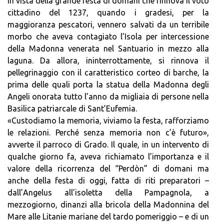
in vista della grande festa di domani che rinnova il voto
cittadino del 1237, quando i gradesi, per la
maggioranza pescatori, vennero salvati da un terribile
morbo che aveva contagiato l’Isola per intercessione
della Madonna venerata nel Santuario in mezzo alla
laguna. Da allora, ininterrottamente, si rinnova il
pellegrinaggio con il caratteristico corteo di barche, la
prima delle quali porta la statua della Madonna degli
Angeli onorata tutto l’anno da migliaia di persone nella
Basilica patriarcale di Sant’Eufemia.
«Custodiamo la memoria, viviamo la festa, rafforziamo
le relazioni. Perché senza memoria non c’è futuro»,
avverte il parroco di Grado. Il quale, in un intervento di
qualche giorno fa, aveva richiamato l’importanza e il
valore della ricorrenza del “Perdòn” di domani ma
anche della festa di oggi, fatta di riti preparatori –
dall’Angelus all’isoletta della Pampagnola, a
mezzogiorno, dinanzi alla bricola della Madonnina del
Mare alle Litanie mariane del tardo pomeriggio – e di un