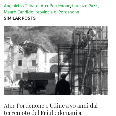
Angioletto Tubaro
,
Ater Pordenone
,
Lorenzo Puzzi
,
Mauro Candido
,
provincia di Pordenone
SIMILAR POSTS
Ater Pordenone e Udine a 50 anni dal
terremoto del Friuli: domani a