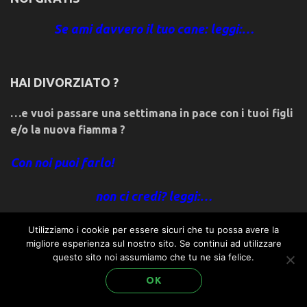
Se ami davvero il tuo cane: leggi:…
HAI DIVORZIATO ?
…e vuoi passare una settimana in pace con i tuoi figli
e/o la nuova fiamma ?
Con noi puoi farlo!
non ci credi? leggi:…
REGISTRATI PER AVERE ACCESSO AGLI SCONTI &
Utilizziamo i cookie per essere sicuri che tu possa avere la
migliore esperienza sul nostro sito. Se continui ad utilizzare
PROMOZIONI
,
Offerte Speciali & Last Minute… non
questo sito noi assumiamo che tu ne sia felice.
ISCRIVITI SUBITO!
perdete le occasioni migliori!!
basta un clic
OK