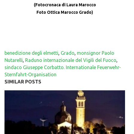
(Fotocronaca di Laura Marocco
Foto Ottica Marocco Grado)
benedizione degli elmetti
,
Grado
,
monsignor Paolo
Nutarelli
,
Raduno internazionale del Vigili del Fuoco
,
sindaco Giuseppe Corbatto. Internationale Feuerwehr-
Sternfahrt-Organisation
SIMILAR POSTS