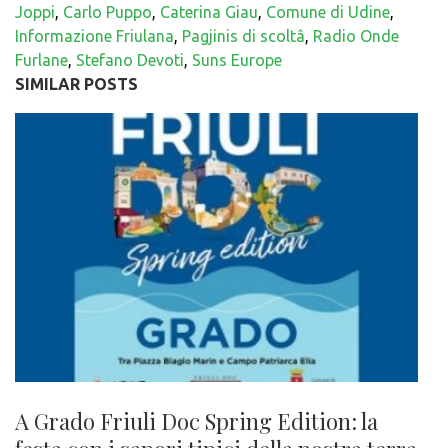
Joppi
,
Carlo Puppo
,
Caterina Giau
,
Comune di Udine
,
Informazione Friulana
,
Pagjinis di scoltâ
,
Radio Onde
Furlane
,
Stefano Devoti
,
Suns Europe
SIMILAR POSTS
A Grado Friuli Doc Spring Edition: la