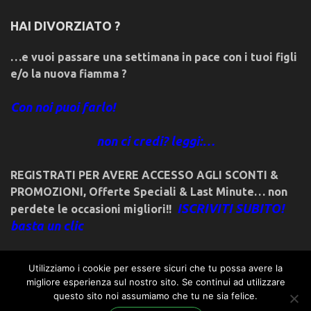
HAI DIVORZIATO ?
…e vuoi passare una settimana in pace con i tuoi figli
e/o la nuova fiamma ?
Con noi puoi farlo!
non ci credi? leggi:…
REGISTRATI PER AVERE ACCESSO AGLI SCONTI &
PROMOZIONI
,
Offerte Speciali & Last Minute… non
ISCRIVITI SUBITO!
perdete le occasioni migliori!!
basta un clic
Utilizziamo i cookie per essere sicuri che tu possa avere la
migliore esperienza sul nostro sito. Se continui ad utilizzare
questo sito noi assumiamo che tu ne sia felice.
© 2018friulivg.it. -*- By ST.GEORGE.DRAGONSLAYER LLC -*-