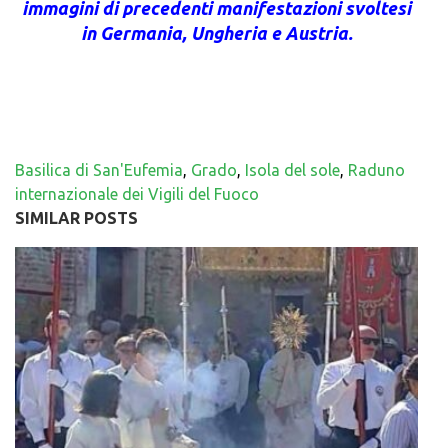
immagini di precedenti manifestazioni svoltesi
in Germania, Ungheria e Austria.
Basilica di San'Eufemia
,
Grado
,
Isola del sole
,
Raduno
internazionale dei Vigili del Fuoco
SIMILAR POSTS