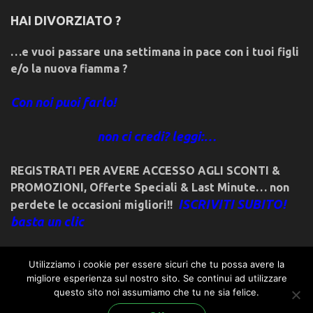
HAI DIVORZIATO ?
…e vuoi passare una settimana in pace con i tuoi figli
e/o la nuova fiamma ?
Con noi puoi farlo!
non ci credi? leggi:…
REGISTRATI PER AVERE ACCESSO AGLI SCONTI &
PROMOZIONI
,
Offerte Speciali & Last Minute… non
ISCRIVITI SUBITO!
perdete le occasioni migliori!!
basta un clic
Utilizziamo i cookie per essere sicuri che tu possa avere la
migliore esperienza sul nostro sito. Se continui ad utilizzare
questo sito noi assumiamo che tu ne sia felice.
© 2018friulivg.it. -*- By ST.GEORGE.DRAGONSLAYER LLC -*-
admin@st-george-dragonslayer.com