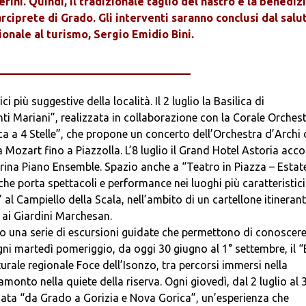
rini. Quindi, il tradizionale taglio del nastro e la benediz
rciprete di Grado. Gli interventi saranno conclusi dal salu
ionale al turismo, Sergio Emidio Bini.
__________________________
i più suggestive della località. Il 2 luglio la Basilica di
ti Mariani”, realizzata in collaborazione con la Corale Orchest
ica a 4 Stelle”, che propone un concerto dell’Orchestra d’Archi 
ozart fino a Piazzolla. L’8 luglio il Grand Hotel Astoria acco
rina Piano Ensemble. Spazio anche a “Teatro in Piazza – Estat
e porta spettacoli e performance nei luoghi più caratteristici
” al Campiello della Scala, nell’ambito di un cartellone itineran
o ai Giardini Marchesan.
o una serie di escursioni guidate che permettono di conoscere 
Ogni martedì pomeriggio, da oggi 30 giugno al 1° settembre, il 
urale regionale Foce dell’Isonzo, tra percorsi immersi nella
ramonto nella quiete della riserva. Ogni giovedì, dal 2 luglio al 
idata “da Grado a Gorizia e Nova Gorica”, un’esperienza che