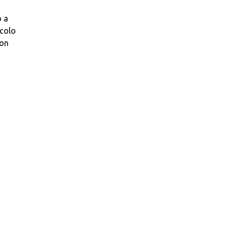
o a
acolo
con