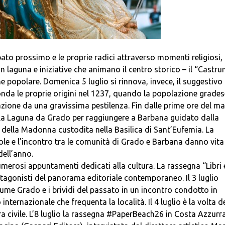
bato prossimo e le proprie radici attraverso momenti religiosi,
 laguna e iniziative che animano il centro storico – il “Castr
e popolare. Domenica 5 luglio si rinnova, invece, il suggestivo
onda le proprie origini nel 1237, quando la popolazione grades
azione da una gravissima pestilenza. Fin dalle prime ore del ma
 la Laguna da Grado per raggiungere a Barbana guidato dalla
a della Madonna custodita nella Basilica di Sant’Eufemia. La
ole e l’incontro tra le comunità di Grado e Barbana danno vita
ell’anno.
umerosi appuntamenti dedicati alla cultura. La rassegna “Libri 
otagonisti del panorama editoriale contemporaneo. Il 3 luglio
lume Grado e i brividi del passato in un incontro condotto in
internazionale che frequenta la località. Il 4 luglio è la volta d
ra civile. L’8 luglio la rassegna #PaperBeach26 in Costa Azzurr