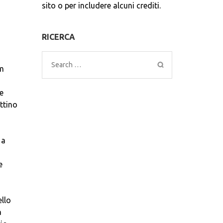
sito o per includere alcuni crediti.
RICERCA
Search
um
for:
e
ttino
 a
e
ello
a