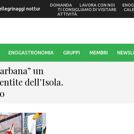
DOMANDA
LAVORA CON NOI
ENOG
ellegrinaggi notturni in barca nei giorni di Ferragosto al Sa
TI CONSIGLIAMO DI VISITARE
CAL
ATTIVITÀ
ENOGASTRONOMIA
GRUPPI
MEMBRI
NEWSL
Barbana” un
entite dell’Isola.
io