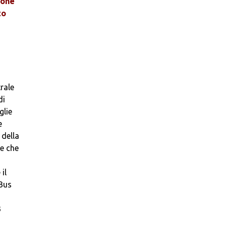
ione
to
rale
di
glie
e
 della
te che
il
“Bus
3