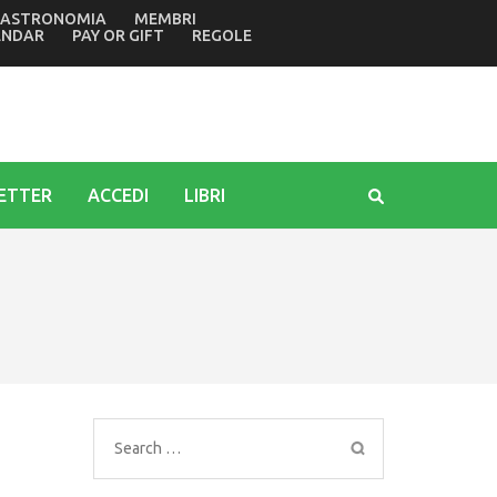
ASTRONOMIA
MEMBRI
ntuario mariano di Barbana
ENDAR
PAY OR GIFT
REGOLE
ETTER
ACCEDI
LIBRI
Search
for: