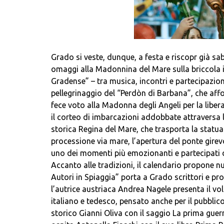
Grado si veste, dunque, a festa e riscopr già sa
omaggi alla Madonnina del Mare sulla briccola in
Gradense” – tra musica, incontri e partecipazion
pellegrinaggio del “Perdòn di Barbana”, che aff
fece voto alla Madonna degli Angeli per la liber
il corteo di imbarcazioni addobbate attraversa
storica Regina del Mare, che trasporta la statu
processione via mare, l’apertura del ponte girev
uno dei momenti più emozionanti e partecipati d
Accanto alle tradizioni, il calendario propone n
Autori in Spiaggia” porta a Grado scrittori e pr
l’autrice austriaca Andrea Nagele presenta il vo
italiano e tedesco, pensato anche per il pubblico 
storico Gianni Oliva con il saggio La prima guer