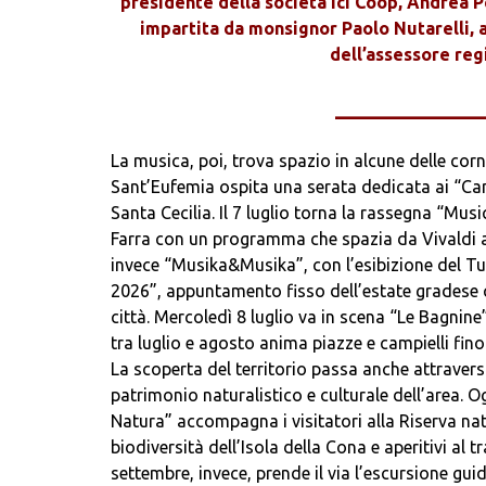
presidente della società Ici Coop, Andrea Pe
impartita da monsignor Paolo Nutarelli, a
dell’assessore reg
____________
La musica, poi, trova spazio in alcune delle cornic
Sant’Eufemia ospita una serata dedicata ai “Can
Santa Cecilia. Il 7 luglio torna la rassegna “Mus
Farra con un programma che spazia da Vivaldi a M
invece “Musika&Musika”, con l’esibizione del Tu
2026”, appuntamento fisso dell’estate gradese ch
città. Mercoledì 8 luglio va in scena “Le Bagnine
tra luglio e agosto anima piazze e campielli fin
La scoperta del territorio passa anche attravers
patrimonio naturalistico e culturale dell’area. 
Natura” accompagna i visitatori alla Riserva nat
biodiversità dell’Isola della Cona e aperitivi al t
settembre, invece, prende il via l’escursione gu