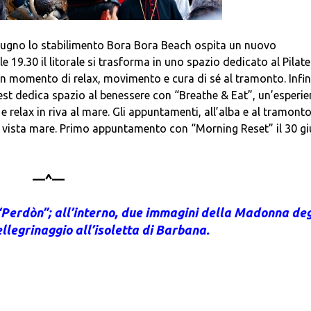
 giugno lo stabilimento Bora Bora Beach ospita un nuovo
19.30 il litorale si trasforma in uno spazio dedicato al Pilate
i un momento di relax, movimento e cura di sé al tramonto. Infin
West dedica spazio al benessere con “Breathe & Eat”, un’esperi
relax in riva al mare. Gli appuntamenti, all’alba e al tramonto
à vista mare. Primo appuntamento con “Morning Reset” il 30 g
—^—
“Perdòn”; all’interno, due immagini della Madonna deg
ellegrinaggio all’isoletta di Barbana.