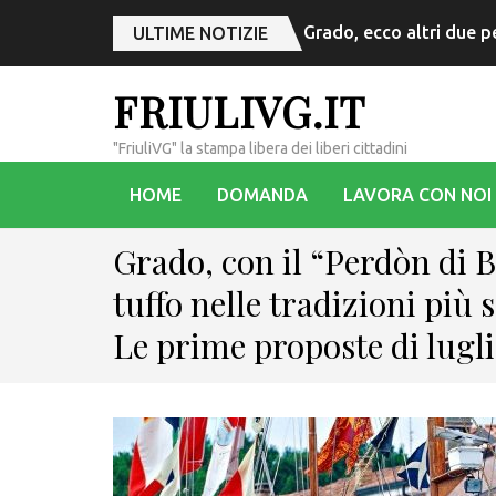
Grado, ecco altri due p
ULTIME NOTIZIE
FRIULIVG.IT
"FriuliVG" la stampa libera dei liberi cittadini
HOME
DOMANDA
LAVORA CON NOI
Grado, con il “Perdòn di 
tuffo nelle tradizioni più s
Le prime proposte di lugl