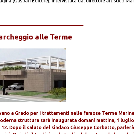
agina (Gaspari Editore), intervistata dal direttore artistico Ma
__________________________
archeggio alle Terme
rrivano a Grado per i trattamenti nelle famose Terme Marine
derna struttura sarà inaugurata domani mattina, 1 luglio
 12. Dopo il saluto del sindaco Giuseppe Corbatto, parlerà 