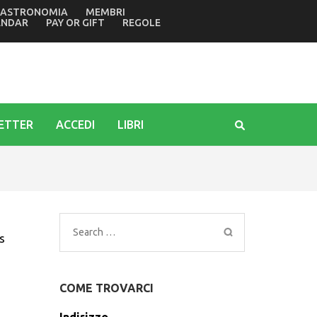
ASTRONOMIA
MEMBRI
finale della rassegna letteraria
ENDAR
PAY OR GIFT
REGOLE
ETTER
ACCEDI
LIBRI
Search
s
for:
COME TROVARCI