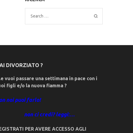
Search
for:
AI DIVORZIATO ?
e vuoi passare una settimana in pace con i
uoi figli e/o la nuova fiamma ?
on noi puoi farlo!
non ci credi? leggi:…
EGISTRATI PER AVERE ACCESSO AGLI