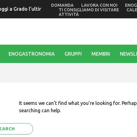
DOMANDA
LAVORA CON NOI
ENOG
o oggi a Grado l’ultimo giallo di Tullio Avoledo. Verso il gran 
TI CONSIGLIAMO DI VISITARE
CAL
ATTIVITÀ
ENOGASTRONOMIA
GRUPPI
MEMBRI
NEWSL
It seems we can’t find what you’re looking for. Perhap
searching can help.