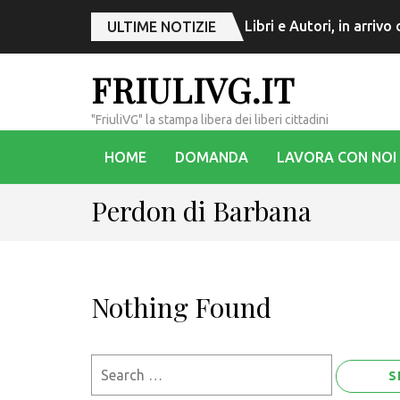
Libri e Autori, in arriv
ULTIME NOTIZIE
FRIULIVG.IT
"FriuliVG" la stampa libera dei liberi cittadini
HOME
DOMANDA
LAVORA CON NOI
Perdon di Barbana
Nothing Found
Search
for: