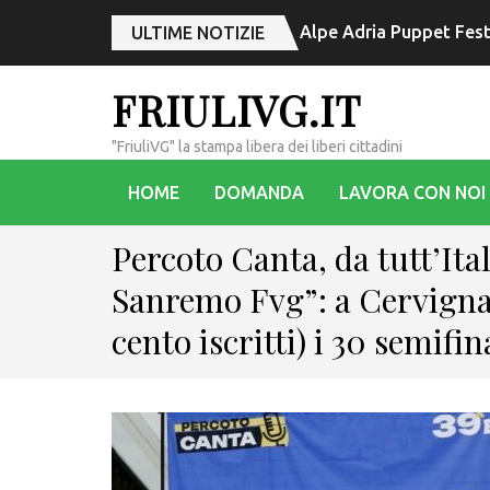
Alpe Adria Puppet Festiv
ULTIME NOTIZIE
FRIULIVG.IT
"FriuliVG" la stampa libera dei liberi cittadini
HOME
DOMANDA
LAVORA CON NOI
Percoto Canta, da tutt’Ital
Sanremo Fvg”: a Cervignan
cento iscritti) i 30 semifin