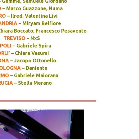
 Gemme, Samuele Giordano
O
– Marco Guazzone, Numa
RO
– Ilred, Valentina Livi
ANDRIA
– Miryam Belfiore
hiara Boccato, Francesco Pesavento
TREVISO
– NxS
POLI
– Gabriele Spira
RLI’
– Chiara Vasumi
ONA
– Jacopo Ottonello
OLOGNA
– Daniente
RMO
– Gabriele Maiorana
RUGIA
– Stella Merano
__________________________