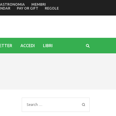
ASTRONOMIA
MEMBRI
con la regìa del Cta. Piaggio: le Storie di Mare coinvolgerann
ENDAR
PAY OR GIFT
REGOLE
ETTER
ACCEDI
LIBRI
Search
for: