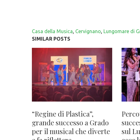
Casa della Musica
,
Cervignano
,
Lungomare di G
SIMILAR POSTS
“Regine di Plastica”,
Perco
grande successo a Grado
succe
per il musical che diverte
sul L
e fa riflettere,
ecco l