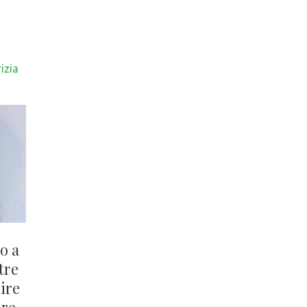
izia
o a
tre
ire
re.