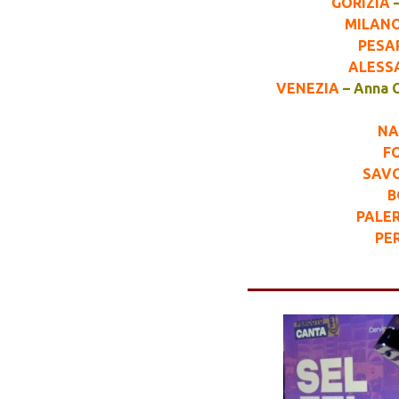
GORIZIA
–
MILAN
PESA
ALESS
VENEZIA
– Anna C
NA
FO
SAV
B
PALE
PE
______________