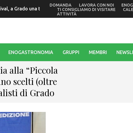
DOMANDA
LAVORA CON NOI
ENOG
al, a Grado una tradizione che si ripete da oltre trent’anni 
TI CONSIGLIAMO DI VISITARE
CAL
ATTIVITÀ
ENOGASTRONOMIA
GRUPPI
MEMBRI
NEWSL
ia alla “Piccola
o scelti (oltre
alisti di Grado