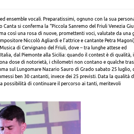
ti ed ensemble vocali. Preparatissimi, ognuno con la sua persona
 Canta si conferma la “Piccola Sanremo del Friuli Venezia Giul
rma così una rosa di nuove, promettenti voci, valutate da una g
compositore Niccolò Agliardi e l’attrice e cantante Petra Magoni)
usica di Cervignano del Friuli, dove – tra lunghe attese ed
talia, dal Piemonte alla Sicilia: quando il contest è di qualità, i
ona dose di notorietà, i chilometri non contano e qualche tras
gramma sul Lungomare Nazario Sauro di Grado sabato 25 luglio,
essi ben 30 cantanti, invece dei 25 previsti. Data la qualità d
a possibilità di continuare il percorso ai tanti, meritevoli