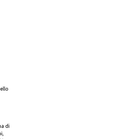
ello
na di
i,