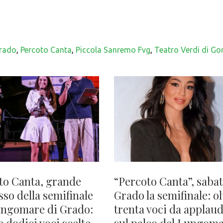
rado
,
Percoto Canta
,
Piccola Sanremo Fvg
,
Teatro Verdi di Gor
to Canta, grande
“Percoto Canta”, sabat
sso della semifinale
Grado la semifinale: ol
ungomare di Grado:
trenta voci da applaud
e dodici voci scelte
sul palco del Lungoma