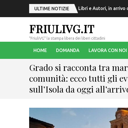
Libri e Autori, in arriv
ULTIME NOTIZIE
FRIULIVG.IT
"FriuliVG" la stampa libera dei liberi cittadini
HOME
DOMANDA
LAVORA CON NOI
Grado si racconta tra mar
comunità: ecco tutti gli e
sull’Isola da oggi all’arriv