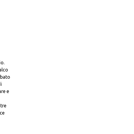
io.
alco
abato
i
are e
tre
uce