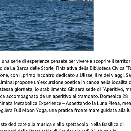
na serie di esperienze pensate per vivere e scoprire il territor
 de La Barca delle Storie, l’iniziativa della Biblioteca Civica “F
ne, con il primo incontro dedicato a Ulisse, il re dei viaggi. S
iminal propone un’escursione poetica in canoa nella località d
essa giornata, lo stabilimento Git sarà sede di “Aperitivo, m
ramica accompagnato da un aperitivo al tramonto. Domenica 28
minata Metabolica Experience – Aspettando la Luna Piena, men
glierà Full Moon Yoga, una pratica fronte mare guidata alla l
e dedicate alla musica e allo spettacolo. Nella Basilica di