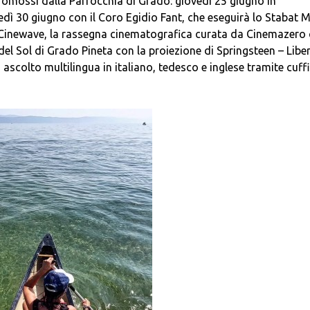
romossi dalla Parrocchia di Grado: giovedì 25 giugno in
dì 30 giugno con il Coro Egidio Fant, che eseguirà lo Stabat 
e Cinewave, la rassegna cinematografica curata da Cinemazero
del Sol di Grado Pineta con la proiezione di Springsteen – Libe
di ascolto multilingua in italiano, tedesco e inglese tramite cuff