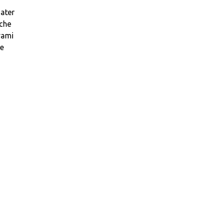
Mater
 che
rami
ie