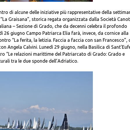
ro di alcune delle iniziative più rappresentative della settima
“La Graisana”, storica regata organizzata dalla Società Canott
aliana – Sezione di Grado, che da decenni celebra il profondo
ì 26 giugno Campo Patriarca Elia farà, invece, da cornice alla
ntro “La ferita, la letizia. Faccia a faccia con san Francesco”, 
n Angela Calvini. Lunedì 29 giugno, nella Basilica di Sant’Euf
tro “Le relazioni marittime del Patriarcato di Grado: Grado e
turali tra le due sponde dell’Adriatico.