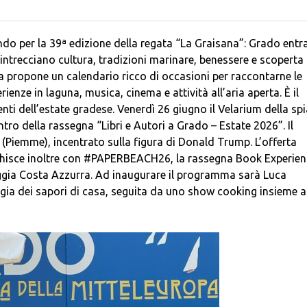
o per la 39ª edizione della regata “La Graisana”: Grado entra
 intrecciano cultura, tradizioni marinare, benessere e scoperta 
isola propone un calendario ricco di occasioni per raccontarne le
rienze in laguna, musica, cinema e attività all’aria aperta. È il
venti dell’estate gradese. Venerdì 26 giugno il Velarium della sp
tro della rassegna “Libri e Autori a Grado – Estate 2026”. Il
o (Piemme), incentrato sulla figura di Donald Trump. L’offerta
ricchisce inoltre con #PAPERBEACH26, la rassegna Book Experie
iaggia Costa Azzurra. Ad inaugurare il programma sarà Luca
gia dei sapori di casa, seguita da uno show cooking insieme a