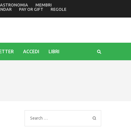
ASTRONOMIA
MEMBRI
finale della rassegna letteraria
ENDAR
PAY OR GIFT
REGOLE
ETTER
ACCEDI
LIBRI
Search
for: