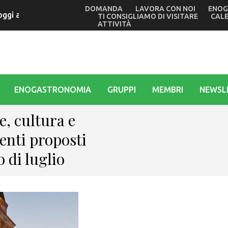
DOMANDA
LAVORA CON NOI
ENOG
o oggi a Grado l’ultimo giallo di Tullio Avoledo. Verso il gran 
TI CONSIGLIAMO DI VISITARE
CAL
ATTIVITÀ
ENOGASTRONOMIA
GRUPPI
MEMBRI
NEWSL
e, cultura e
venti proposti
o di luglio