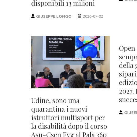
disponibili 13 milioni
GIUSEPPE LONGO
2026-07-02
Open 
sempr
della 
sipari
edizio
2027.
succe
Udine, sono una
quarantina i nuovi
GIUSE
istruttori multisport per
la disabilità dopo il corso
Asu-Csen Fvg al Pala 360