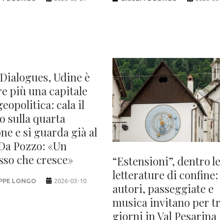
Dialogues, Udine è
e più una capitale
geopolitica: cala il
o sulla quarta
ne e si guarda già al
 Da Pozzo: «Un
sso che cresce»
“Estensioni”, dentro l
letterature di confine:
PPE LONGO
2026-03-10
autori, passeggiate e
musica invitano per t
giorni in Val Pesarina