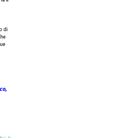
o di
che
due
co,