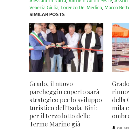
Alessandro Nutta
,
Antonio Guido Pesce
,
Associ
Venezia Giulia
,
Lorenzo Del Medico
,
Marco Bert
SIMILAR POSTS
Grado, il nuovo
Grado
parcheggio coperto sarà
rinno
strategico per lo sviluppo
della 
turistico dell’Isola. Bini:
mila 
per il terzo lotto delle
ombrel
Terme Marine già
GIUSE