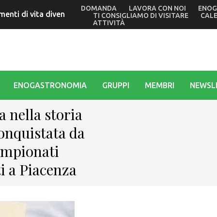
DOMANDA
LAVORA CON NOI
ENOG
menti di vita diventano spettacolo: a Basaldella ultima pro
TI CONSIGLIAMO DI VISITARE
CAL
ATTIVITÀ
ENOGASTRONOMIA
GRUPPI
MEMBRI
NEWSL
a nella storia
onquistata da
ampionati
ti a Piacenza