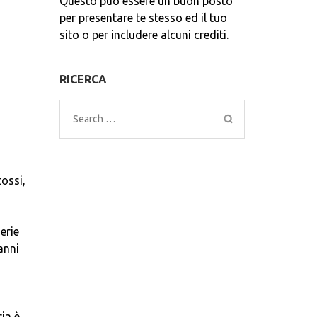
Questo può essere un buon posto
per presentare te stesso ed il tuo
sito o per includere alcuni crediti.
RICERCA
Search
for:
tossi,
erie
anni
ia è