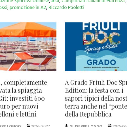
azione Sportiva Udinese
,
Asu
,
Campionati italiani di Piacenza
,
ossi
,
promozione in A2
,
Riccardo Paoletti
, completamente
A Grado Friuli Doc Sp
vata la spiaggia
Edition: la festa con i
Git: investiti 600
sapori tipici della nos
euro per nuovi
terra anche nel “pont
loni e lettini
della Repubblica
PPE LONGO
2026-05-27
GIUSEPPE LONGO
2026-06