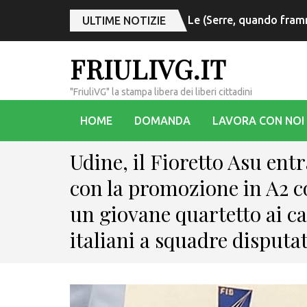
Le (Serre, quando fram
ULTIME NOTIZIE
FRIULIVG.IT
"FriuliVG" la stampa libera dei liberi cittadini
HOME
DOMANDA
LAVORA CON NOI
Udine, il Fioretto Asu entr
con la promozione in A2 c
un giovane quartetto ai c
italiani a squadre disputa