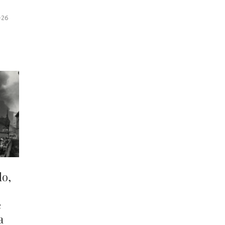
-26
do,
e
a