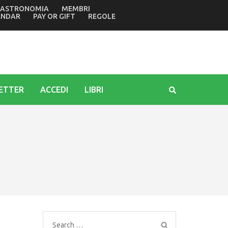
ASTRONOMIA
MEMBRI
posta prima di Ferragosto
ENDAR
PAY OR GIFT
REGOLE
ETTER
ACCEDI
LIBRI
Search