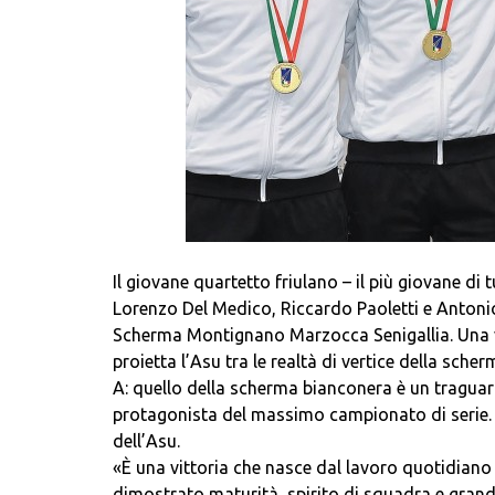
Il giovane quartetto friulano – il più giovane d
Lorenzo Del Medico, Riccardo Paoletti e Antonio
Scherma Montignano Marzocca Senigallia. Una vi
proietta l’Asu tra le realtà di vertice della sch
A: quello della scherma bianconera è un traguard
protagonista del massimo campionato di serie. U
dell’Asu.
«È una vittoria che nasce dal lavoro quotidiano 
dimostrato maturità, spirito di squadra e grand