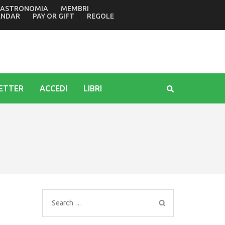
ASTRONOMIA
MEMBRI
ante di Povoletto. Dallagnese: i premi confermano il nostro
ENDAR
PAY OR GIFT
REGOLE
ETTER
ACCEDI
LIBRI
Search
for: