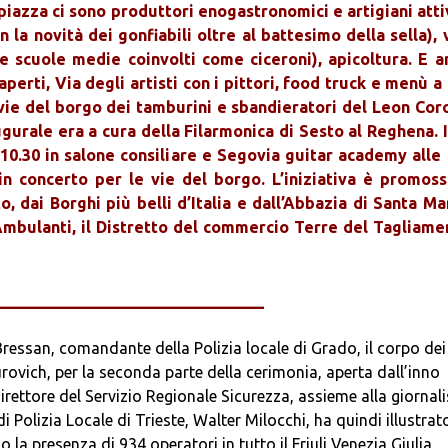
piazza ci sono produttori enogastronomici e artigiani atti
 la novità dei gonfiabili oltre al battesimo della sella), 
le scuole medie coinvolti come ciceroni), apicoltura. E a
aperti, Via degli artisti con i pittori, food truck e menù 
le vie del borgo dei tamburini e sbandieratori del Leon Co
ugurale era a cura della Filarmonica di Sesto al Reghena. 
10.30 in salone consiliare e Segovia guitar academy alle 
in concerto per le vie del borgo. L’iniziativa è promoss
 dai Borghi più belli d’Italia e dall’Abbazia di Santa Mar
 Ambulanti, il Distretto del commercio Terre del Tagliame
______________________________
ressan, comandante della Polizia locale di Grado, il corpo dei
urovich, per la seconda parte della cerimonia, aperta dall’inno
rettore del Servizio Regionale Sicurezza, assieme alla giornali
i Polizia Locale di Trieste, Walter Milocchi, ha quindi illustrato
o la presenza di 934 operatori in tutto il Friuli Venezia Giulia.