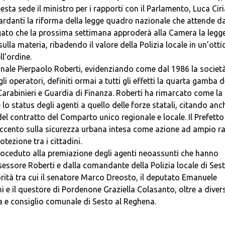
uesta sede il ministro per i rapporti con il Parlamento, Luca Ciri
uardanti la riforma della legge quadro nazionale che attende d
gato che la prossima settimana approderà alla Camera la legg
lla materia, ribadendo il valore della Polizia locale in un’otti
ll’ordine.
ionale Pierpaolo Roberti, evidenziando come dal 1986 la società
operatori, definiti ormai a tutti gli effetti la quarta gamba d
Carabinieri e Guardia di Finanza. Roberti ha rimarcato come la
o status degli agenti a quello delle forze statali, citando anch
el contratto del Comparto unico regionale e locale. Il Prefetto
accento sulla sicurezza urbana intesa come azione ad ampio r
tezione tra i cittadini.
proceduto alla premiazione degli agenti neoassunti che hanno
essore Roberti e dalla comandante della Polizia locale di Sest
ità tra cui il senatore Marco Dreosto, il deputato Emanuele
 e il questore di Pordenone Graziella Colasanto, oltre a divers
nta e consiglio comunale di Sesto al Reghena.