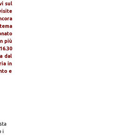
vi sul
visite
ncora
a tema
ronato
In più
16.30
a dal
ia in
nto e
sta
 i