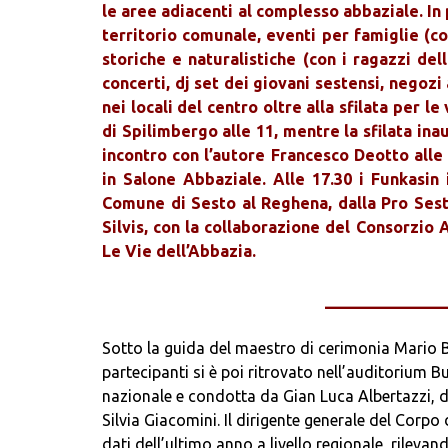
le aree adiacenti al complesso abbaziale. In 
territorio comunale, eventi per famiglie (con
storiche e naturalistiche (con i ragazzi del
concerti, dj set dei giovani sestensi, negozi 
nei locali del centro oltre alla sfilata per 
di Spilimbergo alle 11, mentre la sfilata ina
incontro con l’autore Francesco Deotto alle 
in Salone Abbaziale. Alle 17.30 i Funkasin 
Comune di Sesto al Reghena, dalla Pro Sesto,
Silvis, con la collaborazione del Consorzio
Le Vie dell’Abbazia.
_____________
Sotto la guida del maestro di cerimonia Mario B
partecipanti si è poi ritrovato nell’auditorium B
nazionale e condotta da Gian Luca Albertazzi, di
Silvia Giacomini. Il dirigente generale del Corpo d
dati dell’ultimo anno a livello regionale, rilevand