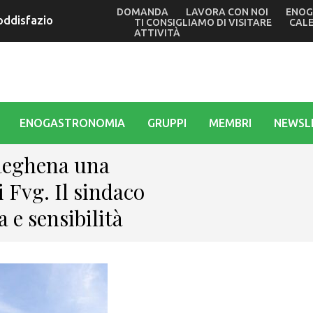
DOMANDA
LAVORA CON NOI
ENOG
oddisfazione dopo la Udine-Subit Under 17 e il Traguardo vol
TI CONSIGLIAMO DI VISITARE
CAL
ATTIVITÀ
ENOGASTRONOMIA
GRUPPI
MEMBRI
NEWSL
 Reghena una
i Fvg. Il sindaco
 e sensibilità