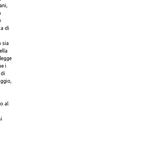
ani,
a
e
ca di
 sia
ella
 legge
e i
 di
aggio,
o al
i