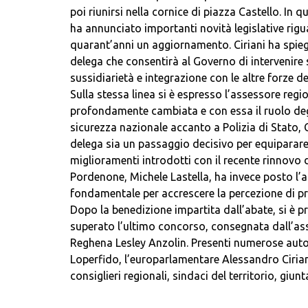
poi riunirsi nella cornice di piazza Castello. In q
ha annunciato importanti novità legislative rig
quarant’anni un aggiornamento. Ciriani ha spie
delega che consentirà al Governo di intervenire su
sussidiarietà e integrazione con le altre forze de
Sulla stessa linea si è espresso l’assessore reg
profondamente cambiata e con essa il ruolo degli 
sicurezza nazionale accanto a Polizia di Stato, 
delega sia un passaggio decisivo per equiparare l
miglioramenti introdotti con il recente rinnovo d
Pordenone, Michele Lastella, ha invece posto l’
fondamentale per accrescere la percezione di pro
Dopo la benedizione impartita dall’abate, si è 
superato l’ultimo concorso, consegnata dall’ass
Reghena Lesley Anzolin. Presenti numerose autor
Loperfido, l’europarlamentare Alessandro Ciriani
consiglieri regionali, sindaci del territorio, giu