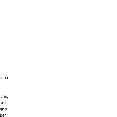
sso i
nche,
ano».
anno
 per