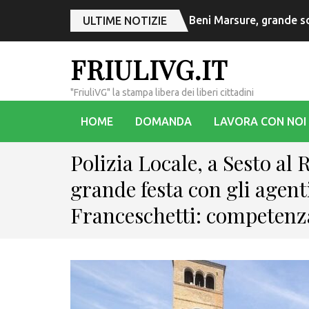
Beni Marsure, grande s
ULTIME NOTIZIE
FRIULIVG.IT
"FriuliVG" la stampa libera dei liberi cittadini
HOME
DOMANDA
LAVORA CON NOI
Polizia Locale, a Sesto al
grande festa con gli agent
Franceschetti: competenza