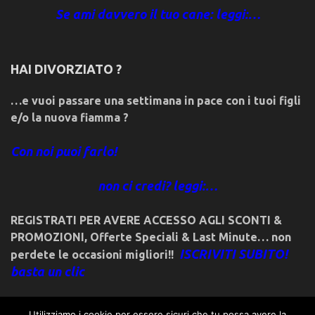
Se ami davvero il tuo cane: leggi:…
HAI DIVORZIATO ?
…e vuoi passare una settimana in pace con i tuoi figli
e/o la nuova fiamma ?
Con noi puoi farlo!
non ci credi? leggi:…
REGISTRATI PER AVERE ACCESSO AGLI SCONTI &
PROMOZIONI
,
Offerte Speciali & Last Minute… non
ISCRIVITI SUBITO!
perdete le occasioni migliori!!
basta un clic
Utilizziamo i cookie per essere sicuri che tu possa avere la