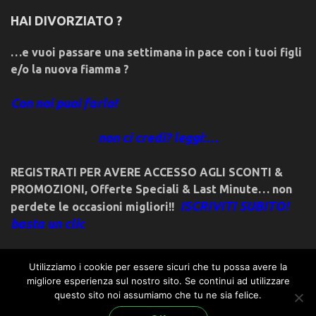
HAI DIVORZIATO ?
…e vuoi passare una settimana in pace con i tuoi figli
e/o la nuova fiamma ?
Con noi puoi farlo!
non ci credi? leggi:…
REGISTRATI PER AVERE ACCESSO AGLI SCONTI &
PROMOZIONI
,
Offerte Speciali & Last Minute… non
ISCRIVITI SUBITO!
perdete le occasioni migliori!!
basta un clic
Utilizziamo i cookie per essere sicuri che tu possa avere la
migliore esperienza sul nostro sito. Se continui ad utilizzare
questo sito noi assumiamo che tu ne sia felice.
© 2018friulivg.it. -*- By ST.GEORGE.DRAGONSLAYER LLC -*-
admin@st-george-dragonslayer.com