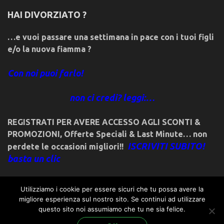
HAI DIVORZIATO ?
…e vuoi passare una settimana in pace con i tuoi figli
e/o la nuova fiamma ?
Con noi puoi farlo!
non ci credi? leggi:…
REGISTRATI PER AVERE ACCESSO AGLI SCONTI &
PROMOZIONI
,
Offerte Speciali & Last Minute… non
ISCRIVITI SUBITO!
perdete le occasioni migliori!!
basta un clic
Utilizziamo i cookie per essere sicuri che tu possa avere la
migliore esperienza sul nostro sito. Se continui ad utilizzare
questo sito noi assumiamo che tu ne sia felice.
© 2018friulivg.it. -*- By ST.GEORGE.DRAGONSLAYER LLC -*-
admin@st-george-dragonslayer.com