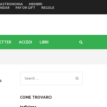
ASTRONOMIA
MEMBRI
della tragedia di Marcinelle in Belgio di 70 anni fa
ENDAR
PAY OR GIFT
REGOLE
ETTER
ACCEDI
LIBRI
Search
s
for:
COME TROVARCI