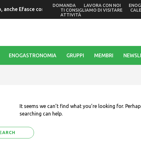
DOMANDA
LAVORA CON NOI
ENOG
 anche Efasce con il presidente Tubaro alle commemorazioni 
TI CONSIGLIAMO DI VISITARE
CAL
ATTIVITÀ
ENOGASTRONOMIA
GRUPPI
MEMBRI
NEWSL
It seems we can’t find what you’re looking for. Perhap
searching can help.