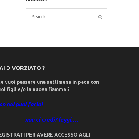
Search
for:
AI DIVORZIATO ?
e vuoi passare una settimana in pace con i
uoi figli e/o la nuova fiamma ?
on noi puoi farlo!
non ci credi? leggi:…
EGISTRATI PER AVERE ACCESSO AGLI