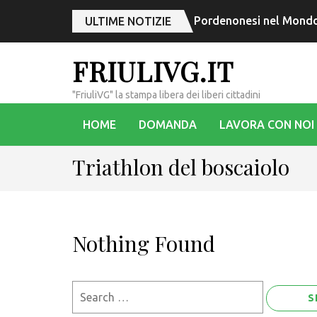
Pordenonesi nel Mondo,
ULTIME NOTIZIE
FRIULIVG.IT
"FriuliVG" la stampa libera dei liberi cittadini
HOME
DOMANDA
LAVORA CON NOI
Triathlon del boscaiolo
Nothing Found
Search
for: