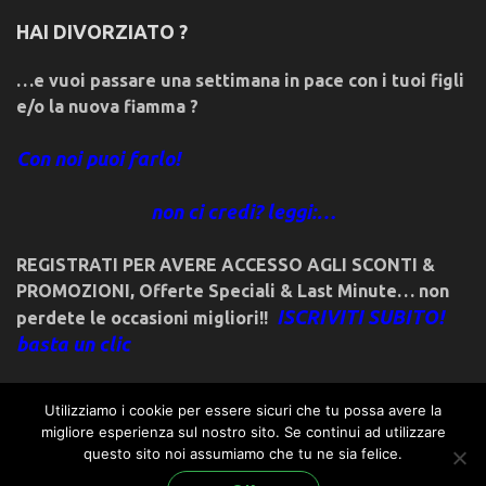
HAI DIVORZIATO ?
…e vuoi passare una settimana in pace con i tuoi figli
e/o la nuova fiamma ?
Con noi puoi farlo!
non ci credi? leggi:…
REGISTRATI PER AVERE ACCESSO AGLI SCONTI &
PROMOZIONI
,
Offerte Speciali & Last Minute… non
ISCRIVITI SUBITO!
perdete le occasioni migliori!!
basta un clic
Utilizziamo i cookie per essere sicuri che tu possa avere la
migliore esperienza sul nostro sito. Se continui ad utilizzare
questo sito noi assumiamo che tu ne sia felice.
© 2018friulivg.it. -*- By ST.GEORGE.DRAGONSLAYER LLC -*-
admin@st-george-dragonslayer.com