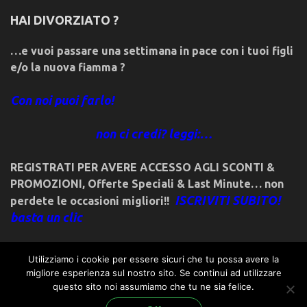
HAI DIVORZIATO ?
…e vuoi passare una settimana in pace con i tuoi figli
e/o la nuova fiamma ?
Con noi puoi farlo!
non ci credi? leggi:…
REGISTRATI PER AVERE ACCESSO AGLI SCONTI &
PROMOZIONI
,
Offerte Speciali & Last Minute… non
ISCRIVITI SUBITO!
perdete le occasioni migliori!!
basta un clic
Utilizziamo i cookie per essere sicuri che tu possa avere la
migliore esperienza sul nostro sito. Se continui ad utilizzare
questo sito noi assumiamo che tu ne sia felice.
© 2018friulivg.it. -*- By ST.GEORGE.DRAGONSLAYER LLC -*-
admin@st-george-dragonslayer.com