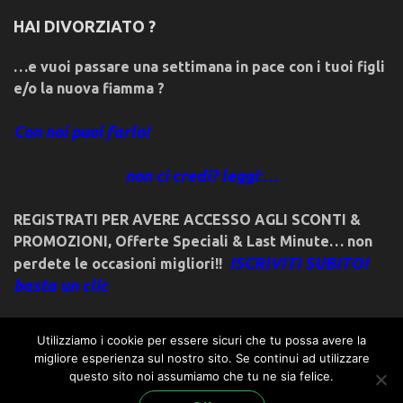
HAI DIVORZIATO ?
…e vuoi passare una settimana in pace con i tuoi figli
e/o la nuova fiamma ?
Con noi puoi farlo!
non ci credi? leggi:…
REGISTRATI PER AVERE ACCESSO AGLI SCONTI &
PROMOZIONI
,
Offerte Speciali & Last Minute… non
ISCRIVITI SUBITO!
perdete le occasioni migliori!!
basta un clic
Utilizziamo i cookie per essere sicuri che tu possa avere la
migliore esperienza sul nostro sito. Se continui ad utilizzare
questo sito noi assumiamo che tu ne sia felice.
© 2018friulivg.it. -*- By ST.GEORGE.DRAGONSLAYER LLC -*-
admin@st-george-dragonslayer.com