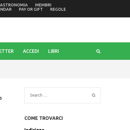
ASTRONOMIA
MEMBRI
della tragedia di Marcinelle in Belgio di 70 anni fa
ENDAR
PAY OR GIFT
REGOLE
ETTER
ACCEDI
LIBRI
Search
s
for:
COME TROVARCI