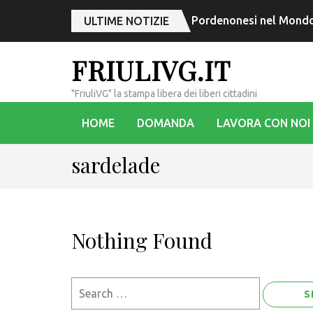
Pordenonesi nel Mondo,
ULTIME NOTIZIE
FRIULIVG.IT
"FriuliVG" la stampa libera dei liberi cittadini
HOME
DOMANDA
LAVORA CON NOI
sardelade
Nothing Found
Search
for: