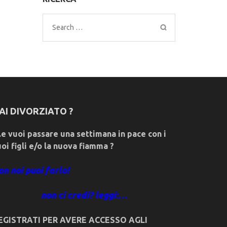
Search
for:
AI DIVORZIATO ?
e vuoi passare una settimana in pace con i
uoi figli e/o la nuova fiamma ?
on noi puoi farlo!
non ci credi? leggi:…
EGISTRATI PER AVERE ACCESSO AGLI