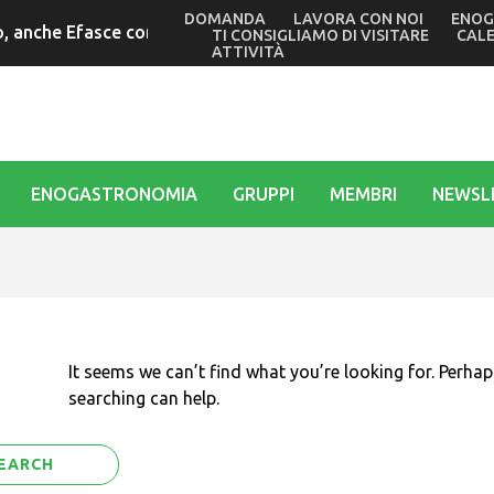
DOMANDA
LAVORA CON NOI
ENOG
 anche Efasce con il presidente Tubaro alle commemorazioni 
TI CONSIGLIAMO DI VISITARE
CAL
ATTIVITÀ
ENOGASTRONOMIA
GRUPPI
MEMBRI
NEWSL
It seems we can’t find what you’re looking for. Perhap
searching can help.