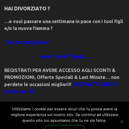
HAI DIVORZIATO ?
…e vuoi passare una settimana in pace con i tuoi figli
e/o la nuova fiamma ?
Con noi puoi farlo!
non ci credi? leggi:…
REGISTRATI PER AVERE ACCESSO AGLI SCONTI &
PROMOZIONI
,
Offerte Speciali & Last Minute… non
ISCRIVITI SUBITO!
perdete le occasioni migliori!!
basta un clic
Utilizziamo i cookie per essere sicuri che tu possa avere la
migliore esperienza sul nostro sito. Se continui ad utilizzare
questo sito noi assumiamo che tu ne sia felice.
© 2018friulivg.it. -*- By ST.GEORGE.DRAGONSLAYER LLC -*-
admin@st-george-dragonslayer.com