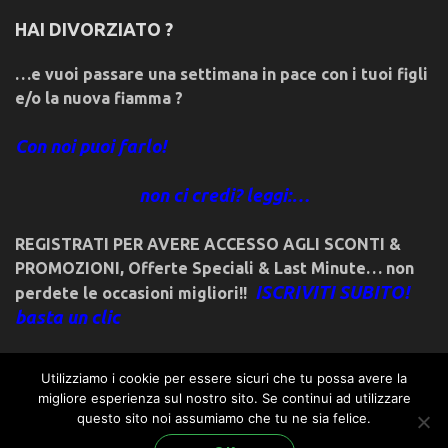
HAI DIVORZIATO ?
…e vuoi passare una settimana in pace con i tuoi figli
e/o la nuova fiamma ?
Con noi puoi farlo!
non ci credi? leggi:…
REGISTRATI PER AVERE ACCESSO AGLI SCONTI &
PROMOZIONI
,
Offerte Speciali & Last Minute… non
ISCRIVITI SUBITO!
perdete le occasioni migliori!!
basta un clic
Utilizziamo i cookie per essere sicuri che tu possa avere la
migliore esperienza sul nostro sito. Se continui ad utilizzare
questo sito noi assumiamo che tu ne sia felice.
© 2018friulivg.it. -*- By ST.GEORGE.DRAGONSLAYER LLC -*-
admin@st-george-dragonslayer.com