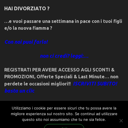
HAI DIVORZIATO ?
…e vuoi passare una settimana in pace con i tuoi figli
e/o la nuova fiamma ?
Con noi puoi farlo!
non ci credi? leggi:…
REGISTRATI PER AVERE ACCESSO AGLI SCONTI &
PROMOZIONI
,
Offerte Speciali & Last Minute… non
ISCRIVITI SUBITO!
perdete le occasioni migliori!!
basta un clic
Utilizziamo i cookie per essere sicuri che tu possa avere la
migliore esperienza sul nostro sito. Se continui ad utilizzare
questo sito noi assumiamo che tu ne sia felice.
© 2018friulivg.it. -*- By ST.GEORGE.DRAGONSLAYER LLC -*-
admin@st-george-dragonslayer.com