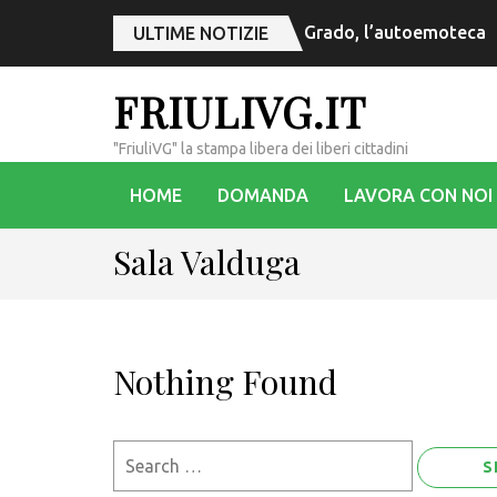
Grado, l’autoemoteca si
ULTIME NOTIZIE
FRIULIVG.IT
"FriuliVG" la stampa libera dei liberi cittadini
HOME
DOMANDA
LAVORA CON NOI
Sala Valduga
Nothing Found
Search
for: