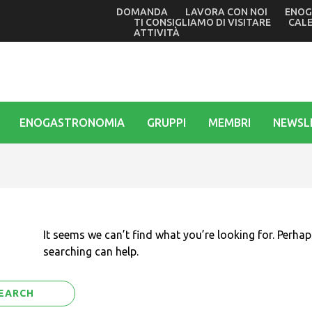
DOMANDA
LAVORA CON NOI
ENOG
 ferma in agosto e ritornerà in settembre davanti al Ricreat
TI CONSIGLIAMO DI VISITARE
CAL
ATTIVITÀ
ENOGASTRONOMIA
GRUPPI
MEMBRI
NEWSL
It seems we can’t find what you’re looking for. Perhap
searching can help.