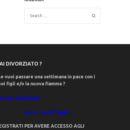
Search
for:
AI DIVORZIATO ?
e vuoi passare una settimana in pace con i
uoi figli e/o la nuova fiamma ?
on noi puoi farlo!
non ci credi? leggi:…
EGISTRATI PER AVERE ACCESSO AGLI