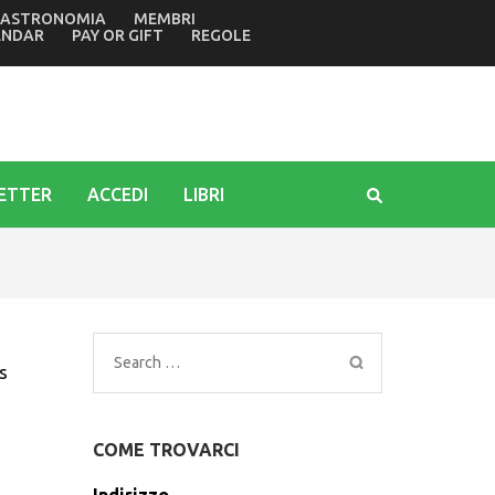
ASTRONOMIA
MEMBRI
orio di Città Giardino: continua la proficua collaborazione t
ENDAR
PAY OR GIFT
REGOLE
ETTER
ACCEDI
LIBRI
Search
s
for:
COME TROVARCI