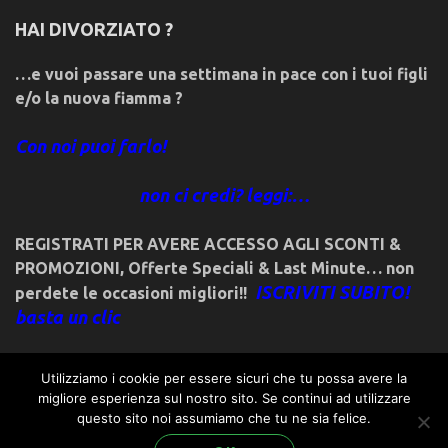
HAI DIVORZIATO ?
…e vuoi passare una settimana in pace con i tuoi figli
e/o la nuova fiamma ?
Con noi puoi farlo!
non ci credi? leggi:…
REGISTRATI PER AVERE ACCESSO AGLI SCONTI &
PROMOZIONI
,
Offerte Speciali & Last Minute… non
ISCRIVITI SUBITO!
perdete le occasioni migliori!!
basta un clic
Utilizziamo i cookie per essere sicuri che tu possa avere la
migliore esperienza sul nostro sito. Se continui ad utilizzare
questo sito noi assumiamo che tu ne sia felice.
© 2018friulivg.it. -*- By ST.GEORGE.DRAGONSLAYER LLC -*-
admin@st-george-dragonslayer.com