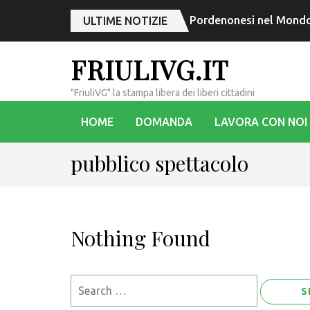
Pordenonesi nel Mondo,
ULTIME NOTIZIE
FRIULIVG.IT
"FriuliVG" la stampa libera dei liberi cittadini
HOME
DOMANDA
LAVORA CON NOI
pubblico spettacolo
Nothing Found
Search
for: