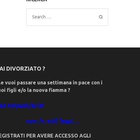
Search
for:
AI DIVORZIATO ?
e vuoi passare una settimana in pace con i
uoi figli e/o la nuova fiamma ?
on noi puoi farlo!
non ci credi? leggi:…
EGISTRATI PER AVERE ACCESSO AGLI