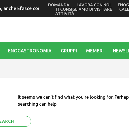
DOMANDA
LAVORA CON NOI
ENOG
 anche Efasce con il presidente Tubaro alle commemorazioni 
TI CONSIGLIAMO DI VISITARE
CAL
ATTIVITÀ
ENOGASTRONOMIA
GRUPPI
MEMBRI
NEWSL
It seems we can’t find what you’re looking for. Perhap
searching can help.