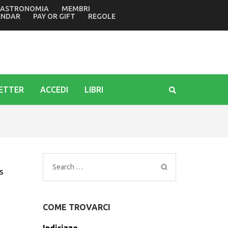
ASTRONOMIA
MEMBRI
della tragedia di Marcinelle in Belgio di 70 anni fa
ENDAR
PAY OR GIFT
REGOLE
ETTER
ACCEDI
LIBRI
Search
s
for:
COME TROVARCI