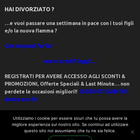
HAI DIVORZIATO ?
…e vuoi passare una settimana in pace con i tuoi figli
e/o la nuova fiamma ?
Con noi puoi farlo!
non ci credi? leggi:…
REGISTRATI PER AVERE ACCESSO AGLI SCONTI &
PROMOZIONI
,
Offerte Speciali & Last Minute… non
ISCRIVITI SUBITO!
perdete le occasioni migliori!!
basta un clic
Utilizziamo i cookie per essere sicuri che tu possa avere la
migliore esperienza sul nostro sito. Se continui ad utilizzare
questo sito noi assumiamo che tu ne sia felice.
© 2018friulivg.it. -*- By ST.GEORGE.DRAGONSLAYER LLC -*-
admin@st-george-dragonslayer.com