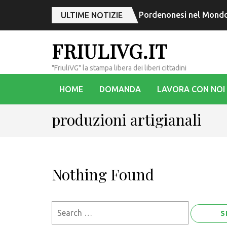
Pordenonesi nel Mondo,
ULTIME NOTIZIE
FRIULIVG.IT
"FriuliVG" la stampa libera dei liberi cittadini
HOME
DOMANDA
LAVORA CON NOI
produzioni artigianali
Nothing Found
Search
for: