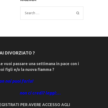
Search
for:
AI DIVORZIATO ?
e vuoi passare una settimana in pace con i
uoi figli e/o la nuova fiamma ?
on noi puoi farlo!
non ci credi? leggi:…
EGISTRATI PER AVERE ACCESSO AGLI