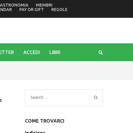
ASTRONOMIA
MEMBRI
della tragedia di Marcinelle in Belgio di 70 anni fa
ENDAR
PAY OR GIFT
REGOLE
ETTER
ACCEDI
LIBRI
Search
s
for:
COME TROVARCI