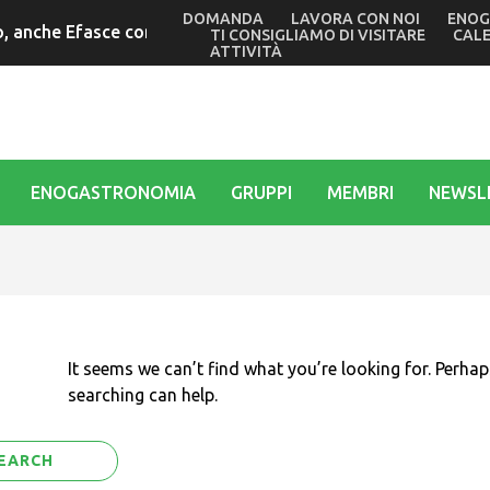
DOMANDA
LAVORA CON NOI
ENOG
 anche Efasce con il presidente Tubaro alle commemorazioni 
TI CONSIGLIAMO DI VISITARE
CAL
ATTIVITÀ
ENOGASTRONOMIA
GRUPPI
MEMBRI
NEWSL
It seems we can’t find what you’re looking for. Perhap
searching can help.