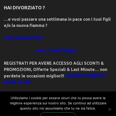
HAI DIVORZIATO ?
…e vuoi passare una settimana in pace con i tuoi figli
e/o la nuova fiamma ?
Con noi puoi farlo!
non ci credi? leggi:…
REGISTRATI PER AVERE ACCESSO AGLI SCONTI &
PROMOZIONI
,
Offerte Speciali & Last Minute… non
ISCRIVITI SUBITO!
perdete le occasioni migliori!!
basta un clic
Utilizziamo i cookie per essere sicuri che tu possa avere la
migliore esperienza sul nostro sito. Se continui ad utilizzare
questo sito noi assumiamo che tu ne sia felice.
© 2018friulivg.it. -*- By ST.GEORGE.DRAGONSLAYER LLC -*-
admin@st-george-dragonslayer.com