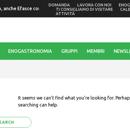
DOMANDA
LAVORA CON NOI
ENOG
 anche Efasce con il presidente Tubaro alle commemorazioni 
TI CONSIGLIAMO DI VISITARE
CAL
ATTIVITÀ
ENOGASTRONOMIA
GRUPPI
MEMBRI
NEWSL
It seems we can’t find what you’re looking for. Perhap
searching can help.