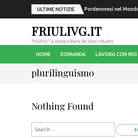
Pordenonesi nel Mondo,
ULTIME NOTIZIE
FRIULIVG.IT
"FriuliVG" la stampa libera dei liberi cittadini
HOME
DOMANDA
LAVORA CON NOI
plurilinguismo
Nothing Found
Search
for: