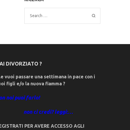
Search
for:
AI DIVORZIATO ?
e vuoi passare una settimana in pace con i
uoi figli e/o la nuova fiamma ?
on noi puoi farlo!
non ci credi? leggi:…
EGISTRATI PER AVERE ACCESSO AGLI