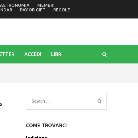
ASTRONOMIA
MEMBRI
della tragedia di Marcinelle in Belgio di 70 anni fa
ENDAR
PAY OR GIFT
REGOLE
ETTER
ACCEDI
LIBRI
Search
s
for:
COME TROVARCI