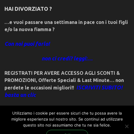
HAI DIVORZIATO ?
…e vuoi passare una settimana in pace con i tuoi figli
e/o la nuova fiamma ?
Con noi puoi farlo!
non ci credi? leggi:…
REGISTRATI PER AVERE ACCESSO AGLI SCONTI &
PROMOZIONI
,
Offerte Speciali & Last Minute… non
ISCRIVITI SUBITO!
perdete le occasioni migliori!!
basta un clic
Utilizziamo i cookie per essere sicuri che tu possa avere la
migliore esperienza sul nostro sito. Se continui ad utilizzare
questo sito noi assumiamo che tu ne sia felice.
© 2018friulivg.it. -*- By ST.GEORGE.DRAGONSLAYER LLC -*-
admin@st-george-dragonslayer.com