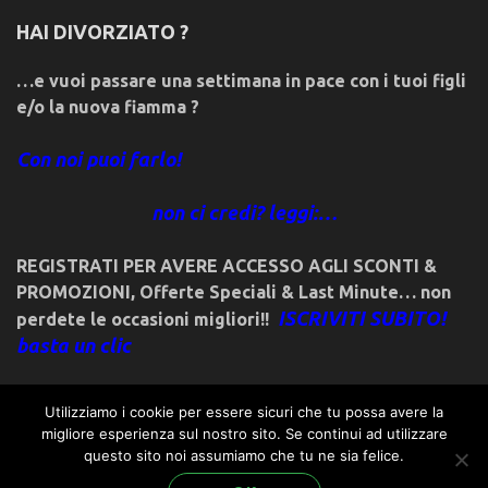
HAI DIVORZIATO ?
…e vuoi passare una settimana in pace con i tuoi figli
e/o la nuova fiamma ?
Con noi puoi farlo!
non ci credi? leggi:…
REGISTRATI PER AVERE ACCESSO AGLI SCONTI &
PROMOZIONI
,
Offerte Speciali & Last Minute… non
ISCRIVITI SUBITO!
perdete le occasioni migliori!!
basta un clic
Utilizziamo i cookie per essere sicuri che tu possa avere la
migliore esperienza sul nostro sito. Se continui ad utilizzare
questo sito noi assumiamo che tu ne sia felice.
© 2018friulivg.it. -*- By ST.GEORGE.DRAGONSLAYER LLC -*-
admin@st-george-dragonslayer.com