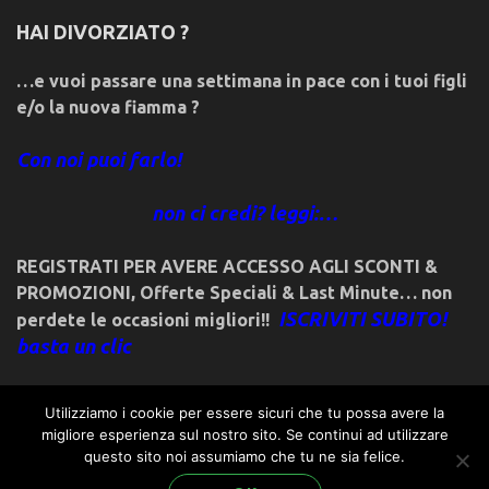
HAI DIVORZIATO ?
…e vuoi passare una settimana in pace con i tuoi figli
e/o la nuova fiamma ?
Con noi puoi farlo!
non ci credi? leggi:…
REGISTRATI PER AVERE ACCESSO AGLI SCONTI &
PROMOZIONI
,
Offerte Speciali & Last Minute… non
ISCRIVITI SUBITO!
perdete le occasioni migliori!!
basta un clic
Utilizziamo i cookie per essere sicuri che tu possa avere la
migliore esperienza sul nostro sito. Se continui ad utilizzare
questo sito noi assumiamo che tu ne sia felice.
© 2018friulivg.it. -*- By ST.GEORGE.DRAGONSLAYER LLC -*-
admin@st-george-dragonslayer.com