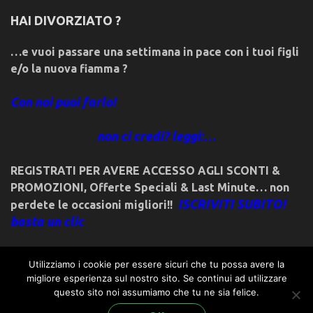
HAI DIVORZIATO ?
…e vuoi passare una settimana in pace con i tuoi figli
e/o la nuova fiamma ?
Con noi puoi farlo!
non ci credi? leggi:…
REGISTRATI PER AVERE ACCESSO AGLI SCONTI &
PROMOZIONI
,
Offerte Speciali & Last Minute… non
ISCRIVITI SUBITO!
perdete le occasioni migliori!!
basta un clic
Utilizziamo i cookie per essere sicuri che tu possa avere la
migliore esperienza sul nostro sito. Se continui ad utilizzare
questo sito noi assumiamo che tu ne sia felice.
© 2018friulivg.it. -*- By ST.GEORGE.DRAGONSLAYER LLC -*-
admin@st-george-dragonslayer.com