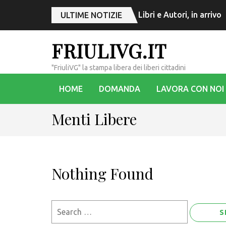
Libri e Autori, in arriv
ULTIME NOTIZIE
FRIULIVG.IT
"FriuliVG" la stampa libera dei liberi cittadini
HOME
DOMANDA
LAVORA CON NOI
Menti Libere
Nothing Found
Search
for: