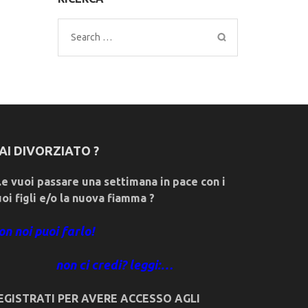
Search
for:
AI DIVORZIATO ?
e vuoi passare una settimana in pace con i
uoi figli e/o la nuova fiamma ?
on noi puoi farlo!
non ci credi? leggi:…
EGISTRATI PER AVERE ACCESSO AGLI