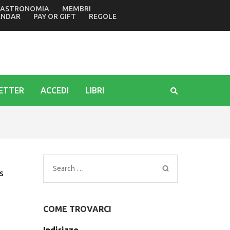
ASTRONOMIA
MEMBRI
finale della rassegna letteraria
ENDAR
PAY OR GIFT
REGOLE
ETTER
ACCEDI
LIBRI
Search
s
for:
COME TROVARCI