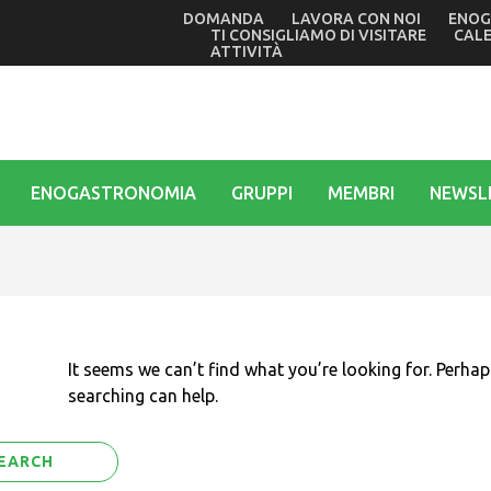
DOMANDA
LAVORA CON NOI
ENOG
o oggi a Grado l’ultimo giallo di Tullio Avoledo. Verso il gran 
TI CONSIGLIAMO DI VISITARE
CAL
ATTIVITÀ
ENOGASTRONOMIA
GRUPPI
MEMBRI
NEWSL
It seems we can’t find what you’re looking for. Perhap
searching can help.