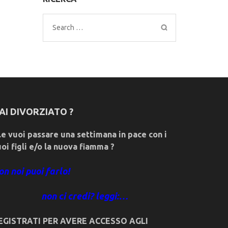
Search
for:
AI DIVORZIATO ?
e vuoi passare una settimana in pace con i
uoi figli e/o la nuova fiamma ?
on noi puoi farlo!
non ci credi? leggi:…
EGISTRATI PER AVERE ACCESSO AGLI