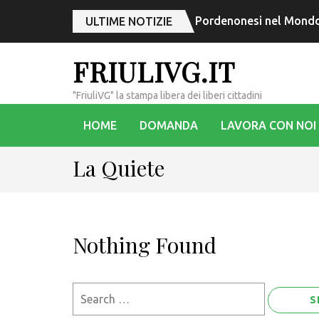
Pordenonesi nel Mondo,
ULTIME NOTIZIE
FRIULIVG.IT
"FriuliVG" la stampa libera dei liberi cittadini
HOME
DOMANDA
LAVORA CON NOI
La Quiete
Nothing Found
Search
for: