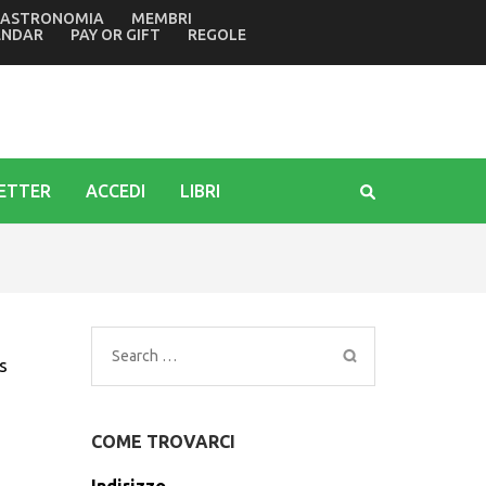
ASTRONOMIA
MEMBRI
della tragedia di Marcinelle in Belgio di 70 anni fa
ENDAR
PAY OR GIFT
REGOLE
ETTER
ACCEDI
LIBRI
Search
s
for:
COME TROVARCI