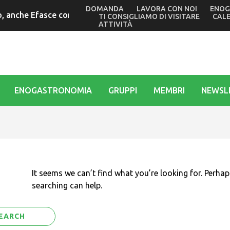
DOMANDA
LAVORA CON NOI
ENOG
 anche Efasce con il presidente Tubaro alle commemorazioni 
TI CONSIGLIAMO DI VISITARE
CAL
ATTIVITÀ
ENOGASTRONOMIA
GRUPPI
MEMBRI
NEWSL
It seems we can’t find what you’re looking for. Perhap
searching can help.