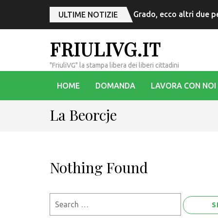
Grado, ecco altri due p
ULTIME NOTIZIE
FRIULIVG.IT
"FriuliVG" la stampa libera dei liberi cittadini
HOME
DOMANDA
LAVORA CON NOI
La Beorcje
Nothing Found
Search
for: