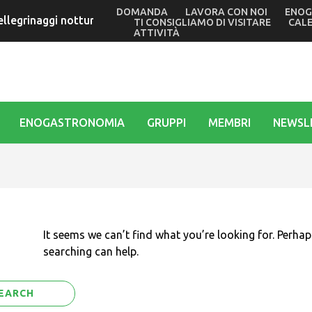
DOMANDA
LAVORA CON NOI
ENOG
ellegrinaggi notturni in barca nei giorni di Ferragosto al Sa
TI CONSIGLIAMO DI VISITARE
CAL
ATTIVITÀ
ENOGASTRONOMIA
GRUPPI
MEMBRI
NEWSL
It seems we can’t find what you’re looking for. Perhap
searching can help.