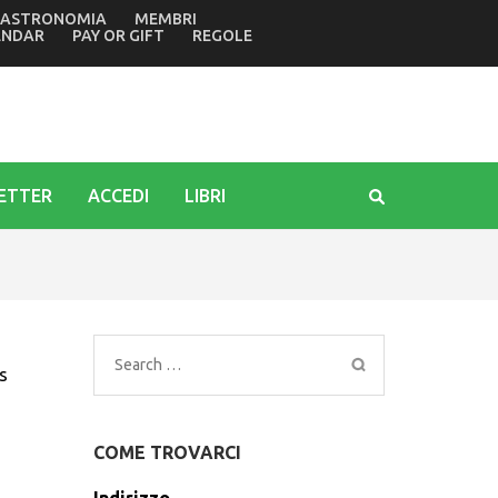
ASTRONOMIA
MEMBRI
ntuario mariano di Barbana
ENDAR
PAY OR GIFT
REGOLE
ETTER
ACCEDI
LIBRI
Search
s
for:
COME TROVARCI