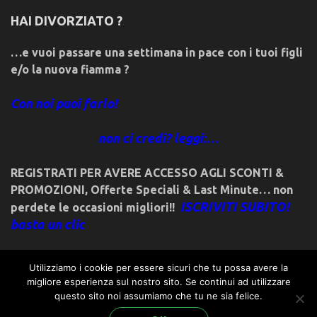
HAI DIVORZIATO ?
…e vuoi passare una settimana in pace con i tuoi figli
e/o la nuova fiamma ?
Con noi puoi farlo!
non ci credi? leggi:…
REGISTRATI PER AVERE ACCESSO AGLI SCONTI &
PROMOZIONI
,
Offerte Speciali & Last Minute… non
ISCRIVITI SUBITO!
perdete le occasioni migliori!!
basta un clic
Utilizziamo i cookie per essere sicuri che tu possa avere la
migliore esperienza sul nostro sito. Se continui ad utilizzare
questo sito noi assumiamo che tu ne sia felice.
© 2018friulivg.it. -*- By ST.GEORGE.DRAGONSLAYER LLC -*-
admin@st-george-dragonslayer.com