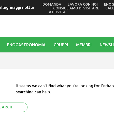
DOMANDA
LAVORA CON NOI
ENOG
ellegrinaggi notturni in barca nei giorni di Ferragosto al Sa
TI CONSIGLIAMO DI VISITARE
CAL
ATTIVITÀ
ENOGASTRONOMIA
GRUPPI
MEMBRI
NEWSL
It seems we can’t find what you’re looking for. Perhap
searching can help.