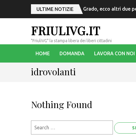
Grado, ecco altri due p
ULTIME NOTIZIE
FRIULIVG.IT
"FriuliVG" la stampa libera dei liberi cittadini
HOME
DOMANDA
LAVORA CON NOI
idrovolanti
Nothing Found
Search
for: