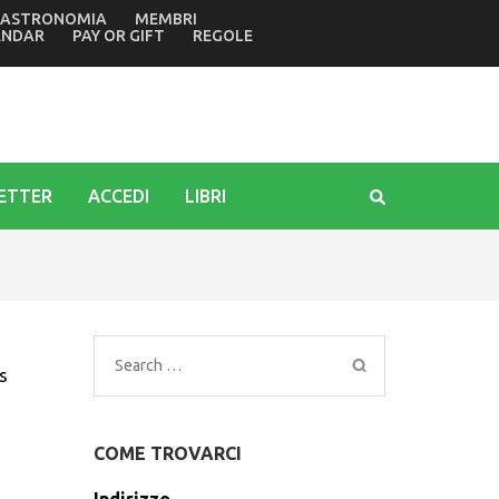
ASTRONOMIA
MEMBRI
ntuario mariano di Barbana
ENDAR
PAY OR GIFT
REGOLE
ETTER
ACCEDI
LIBRI
Search
s
for:
COME TROVARCI