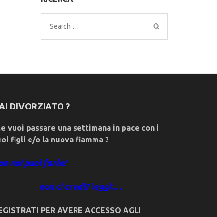
Search
for:
AI DIVORZIATO ?
e vuoi passare una settimana in pace con i
uoi figli e/o la nuova fiamma ?
on noi puoi farlo!
non ci credi? leggi:…
EGISTRATI PER AVERE ACCESSO AGLI