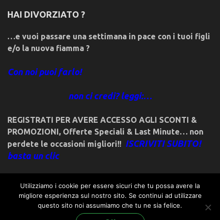
HAI DIVORZIATO ?
…e vuoi passare una settimana in pace con i tuoi figli
e/o la nuova fiamma ?
Con noi puoi farlo!
non ci credi? leggi:…
REGISTRATI PER AVERE ACCESSO AGLI SCONTI &
PROMOZIONI
,
Offerte Speciali & Last Minute… non
ISCRIVITI SUBITO!
perdete le occasioni migliori!!
basta un clic
Utilizziamo i cookie per essere sicuri che tu possa avere la
migliore esperienza sul nostro sito. Se continui ad utilizzare
questo sito noi assumiamo che tu ne sia felice.
© 2018friulivg.it. -*- By ST.GEORGE.DRAGONSLAYER LLC -*-
admin@st-george-dragonslayer.com