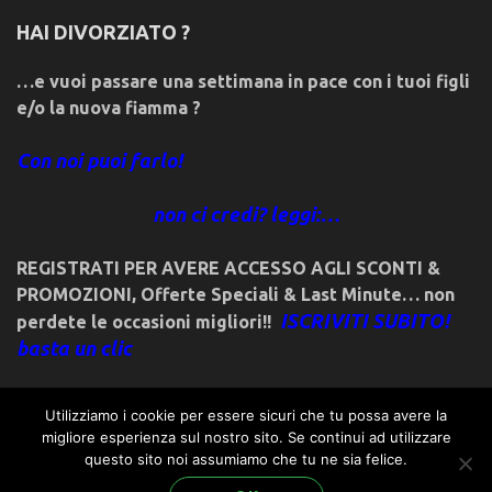
HAI DIVORZIATO ?
…e vuoi passare una settimana in pace con i tuoi figli
e/o la nuova fiamma ?
Con noi puoi farlo!
non ci credi? leggi:…
REGISTRATI PER AVERE ACCESSO AGLI SCONTI &
PROMOZIONI
,
Offerte Speciali & Last Minute… non
ISCRIVITI SUBITO!
perdete le occasioni migliori!!
basta un clic
Utilizziamo i cookie per essere sicuri che tu possa avere la
migliore esperienza sul nostro sito. Se continui ad utilizzare
questo sito noi assumiamo che tu ne sia felice.
© 2018friulivg.it. -*- By ST.GEORGE.DRAGONSLAYER LLC -*-
admin@st-george-dragonslayer.com