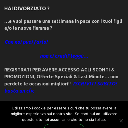
HAI DIVORZIATO ?
…e vuoi passare una settimana in pace con i tuoi figli
e/o la nuova fiamma ?
Con noi puoi farlo!
non ci credi? leggi:…
REGISTRATI PER AVERE ACCESSO AGLI SCONTI &
PROMOZIONI
,
Offerte Speciali & Last Minute… non
ISCRIVITI SUBITO!
perdete le occasioni migliori!!
basta un clic
Utilizziamo i cookie per essere sicuri che tu possa avere la
migliore esperienza sul nostro sito. Se continui ad utilizzare
questo sito noi assumiamo che tu ne sia felice.
© 2018friulivg.it. -*- By ST.GEORGE.DRAGONSLAYER LLC -*-
admin@st-george-dragonslayer.com