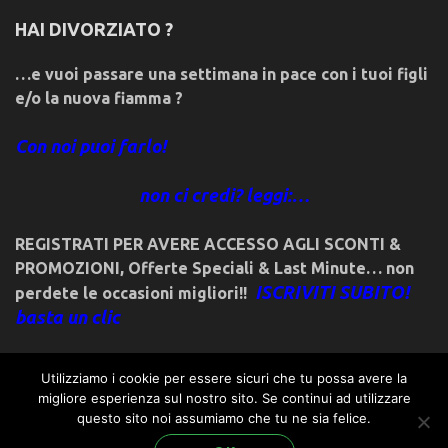
HAI DIVORZIATO ?
…e vuoi passare una settimana in pace con i tuoi figli
e/o la nuova fiamma ?
Con noi puoi farlo!
non ci credi? leggi:…
REGISTRATI PER AVERE ACCESSO AGLI SCONTI &
PROMOZIONI
,
Offerte Speciali & Last Minute… non
ISCRIVITI SUBITO!
perdete le occasioni migliori!!
basta un clic
Utilizziamo i cookie per essere sicuri che tu possa avere la
migliore esperienza sul nostro sito. Se continui ad utilizzare
questo sito noi assumiamo che tu ne sia felice.
© 2018friulivg.it. -*- By ST.GEORGE.DRAGONSLAYER LLC -*-
admin@st-george-dragonslayer.com