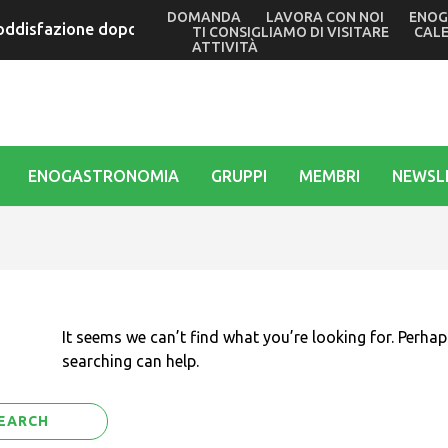
DOMANDA
LAVORA CON NOI
ENOG
oddisfazione dopo la Udine-Subit Under 17 e il Traguardo vol
TI CONSIGLIAMO DI VISITARE
CAL
ATTIVITÀ
ENOGASTRONOMIA
GRUPPI
MEMBRI
NEWSL
It seems we can’t find what you’re looking for. Perhap
searching can help.