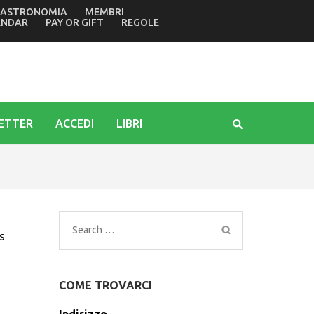
ASTRONOMIA
MEMBRI
ante di Povoletto. Dallagnese: i premi confermano il nostro
ENDAR
PAY OR GIFT
REGOLE
ETTER
ACCEDI
LIBRI
Search
s
for:
COME TROVARCI