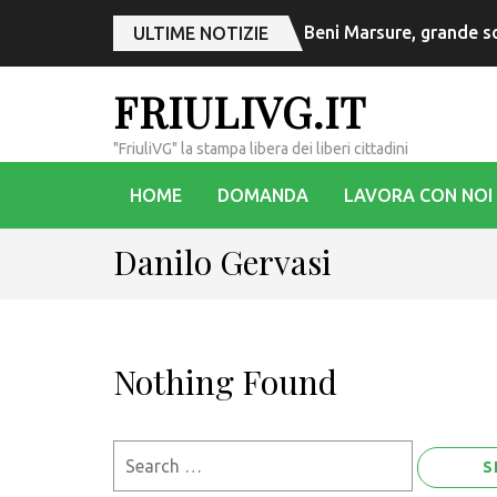
Beni Marsure, grande s
ULTIME NOTIZIE
FRIULIVG.IT
"FriuliVG" la stampa libera dei liberi cittadini
HOME
DOMANDA
LAVORA CON NOI
Danilo Gervasi
Nothing Found
Search
for: