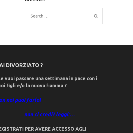
Search
for:
AI DIVORZIATO ?
e vuoi passare una settimana in pace con i
uoi figli e/o la nuova fiamma ?
on noi puoi farlo!
non ci credi? leggi:…
EGISTRATI PER AVERE ACCESSO AGLI