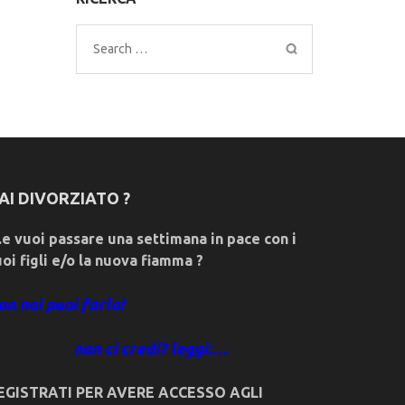
Search
for:
AI DIVORZIATO ?
e vuoi passare una settimana in pace con i
uoi figli e/o la nuova fiamma ?
on noi puoi farlo!
non ci credi? leggi:…
EGISTRATI PER AVERE ACCESSO AGLI