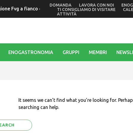
DOMANDA
LAVORA CON NOI
ENOG
ione Fvg a fianco della città per i ripascimenti richiesti dop
TI CONSIGLIAMO DI VISITARE
CAL
ATTIVITÀ
ENOGASTRONOMIA
GRUPPI
MEMBRI
NEWSL
It seems we can’t find what you’re looking for. Perhap
searching can help.