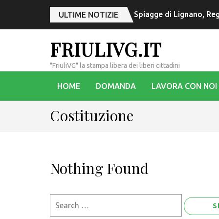
Spiagge di Lignano, Reg
ULTIME NOTIZIE
FRIULIVG.IT
"FriuliVG" la stampa libera dei liberi cittadini
HOME
DOMANDA
LAVORA CON NOI
Costituzione
Nothing Found
Search
for: