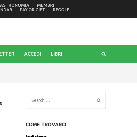
ASTRONOMIA
MEMBRI
o i danni provocati dalle mareggiate
ENDAR
PAY OR GIFT
REGOLE
ETTER
ACCEDI
LIBRI
Search
s
for:
COME TROVARCI