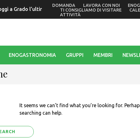
DOMANDA
LAVORA CON NOI
ENOG
o oggi a Grado l’ultimo giallo di Tullio Avoledo. Verso il gran 
TI CONSIGLIAMO DI VISITARE
CAL
ATTIVITÀ
ENOGASTRONOMIA
GRUPPI
MEMBRI
NEWSL
ne
It seems we can’t find what you’re looking for. Perhap
searching can help.