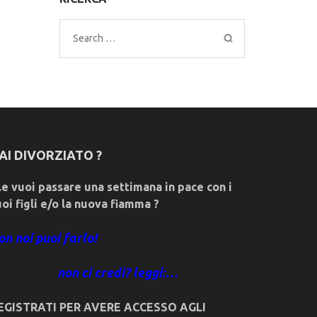
Search
for:
AI DIVORZIATO ?
e vuoi passare una settimana in pace con i
uoi figli e/o la nuova fiamma ?
on noi puoi farlo!
non ci credi? leggi:…
EGISTRATI PER AVERE ACCESSO AGLI