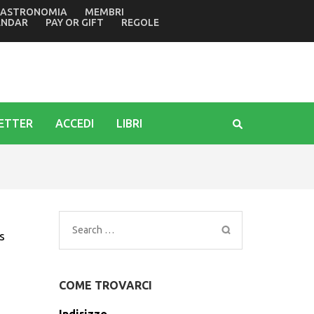
ASTRONOMIA
MEMBRI
finale della rassegna letteraria
ENDAR
PAY OR GIFT
REGOLE
ETTER
ACCEDI
LIBRI
Search
s
for:
COME TROVARCI