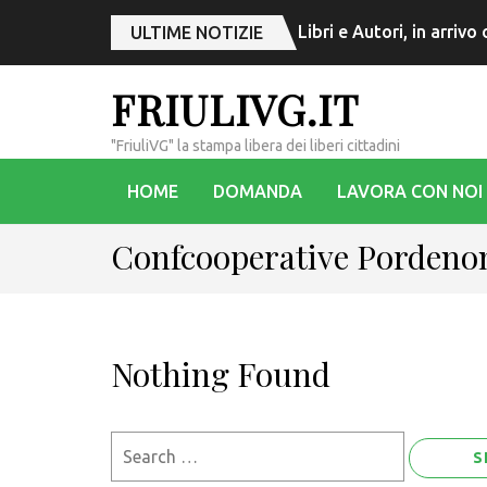
Libri e Autori, in arriv
ULTIME NOTIZIE
FRIULIVG.IT
"FriuliVG" la stampa libera dei liberi cittadini
HOME
DOMANDA
LAVORA CON NOI
Confcooperative Pordeno
Nothing Found
Search
for: